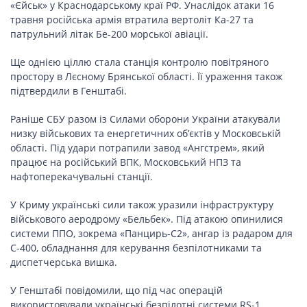
«Єйськ» у Краснодарському краї РФ. Унаслідок атаки 16
СПОРТ
травня російська армія втратила вертоліт Ка-27 та
патрульний літак Бе-200 морської авіації.
Ще однією ціллю стала станція контролю повітряного
LIFESTYLE
простору в Лєсному Брянської області. Її ураження також
підтвердили в Генштабі.
Раніше СБУ разом із Силами оборони України атакували
низку військових та енергетичних об’єктів у Московській
області. Під удари потрапили завод «Ангстрем», який
працює на російський ВПК, Московський НПЗ та
нафтоперекачувальні станції.
У Криму українські сили також уразили інфраструктуру
військового аеродрому «Бельбек». Під атакою опинилися
системи ППО, зокрема «Панцирь-С2», ангар із радаром для
С-400, обладнання для керування безпілотниками та
диспетчерська вишка.
У Генштабі повідомили, що під час операцій
використовували українські безпілотні системи RS-1