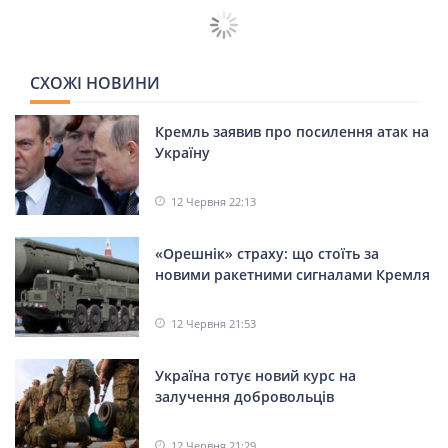
Зеленський про території :
спершу гарантії безпеки для
України
29
16.02.2026
Юлія Нефедова