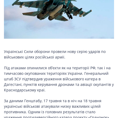
НОВИНИ СВІТУ
ВІЙСЬКОВІ НОВИНИ
НОВИНИ КУЛЬТУРИ
Українські Сили оборони провели нову серію ударів по
військових цілях російської армії.
Під атаками опинилися об’єкти як на території РФ, так і на
КАЛЕНДАР УГКЦ/РКЦ
тимчасово окупованих територіях України. Генеральний
штаб ЗСУ підтвердив ураження військового катера в
Літургійні
Дагестані, пунктів керування дронами та авіації окупантів у
читання
Краснодарському краї.
УГКЦ
За даними Генштабу, 17 травня та в ніч на 18 травня
українські військові атакували низку важливих цілей
противника. Одним із головних результатів стало
ураження протидиверсійного катера проєкту «Грачонок»