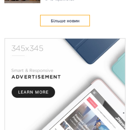
Президент України Володимир Зеленський прямо дав
зрозуміти: спочатку чіткі гарантії безпеки для України від
партнерів, передусім від Сполучені Штати Америки, і лише
після цього можуть починатися будь-які предметні розмови
про компроміси.
Гарантії безпеки для України — це не формальність і не
дипломатична ввічливість. Українці вже мають досвід
гучних обіцянок, які не спрацювали.
Саме тому сьогодні люди не готові погоджуватися на
абстрактні формули. Коли країна живе під ударами, коли
втрачено тисячі життів і мільйони доль зламані, запит
звучить просто: що буде, якщо Росія знову піде вперед?
Причому багато хто вже не питає «чи», а питає «коли». І без
конкретної відповіді довіри не буде.
Зеленський наголосив, що готовність до компромісу не
означає готовність віддати території. Будь-які рішення
мають виключати сценарій, за якого Росія отримає паузу
для відновлення сил і нової атаки. Саме тому гарантії