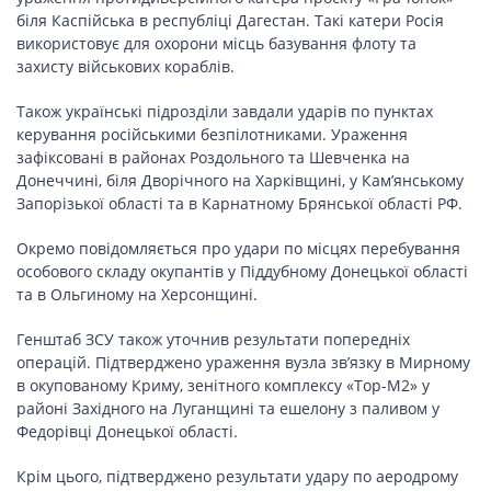
ПОДОРОЖІ
біля Каспійська в республіці Дагестан. Такі катери Росія
використовує для охорони місць базування флоту та
Подорожі
захисту військових кораблів.
Україною
Також українські підрозділи завдали ударів по пунктах
керування російськими безпілотниками. Ураження
зафіксовані в районах Роздольного та Шевченка на
ЗДОРОВ’Я
Донеччині, біля Дворічного на Харківщині, у Кам’янському
Запорізької області та в Карнатному Брянської області РФ.
COVID-19
Окремо повідомляється про удари по місцях перебування
особового складу окупантів у Піддубному Донецької області
та в Ольгиному на Херсонщині.
ГОТУЄМО РАЗОМ
Генштаб ЗСУ також уточнив результати попередніх
операцій. Підтверджено ураження вузла зв’язку в Мирному
в окупованому Криму, зенітного комплексу «Тор-М2» у
районі Західного на Луганщині та ешелону з паливом у
BEAUTY
Федорівці Донецької області.
Крім цього, підтверджено результати удару по аеродрому