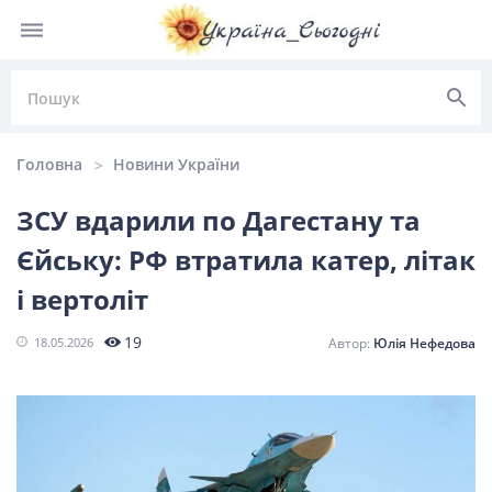
Головна
Новини України
ЗСУ вдарили по Дагестану та
Єйську: РФ втратила катер, літак
НОВИНИ УКРАЇНИ
і вертоліт
Головні
Політика
Київ
Львів
19
18.05.2026
Юлія Нефедова
новини
Одеса