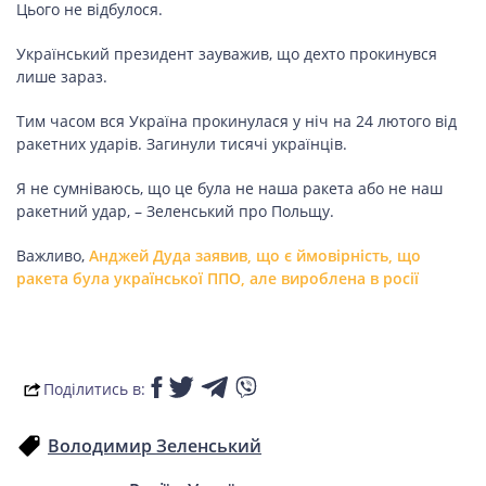
ПОДОРОЖІ
Цього не відбулося.
Подорожі
Український президент зауважив, що дехто прокинувся
Україною
лише зараз.
Тим часом вся Україна прокинулася у ніч на 24 лютого від
ракетних ударів. Загинули тисячі українців.
ЗДОРОВ’Я
Я не сумніваюсь, що це була не наша ракета або не наш
ракетний удар, – Зеленський про Польщу.
COVID-19
Важливо,
Анджей Дуда заявив, що є ймовірність, що
ракета була української ППО, але вироблена в росії
ГОТУЄМО РАЗОМ
Поділитись в:
BEAUTY
Володимир Зеленський