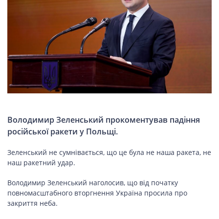
НОВИНИ СВІТУ
ВІЙСЬКОВІ НОВИНИ
НОВИНИ КУЛЬТУРИ
Володимир Зеленський прокоментував падіння
КАЛЕНДАР УГКЦ/РКЦ
російської ракети у Польщі.
Літургійні
Зеленський не сумнівається, що це була не наша ракета, не
наш ракетний удар.
читання
УГКЦ
Володимир Зеленський наголосив, що від початку
повномасштабного вторгнення Україна просила про
закриття неба.