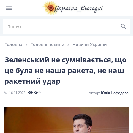
Головна
Головні новини
Новини України
Зеленський не сумнівається, що
це була не наша ракета, не наш
НОВИНИ УКРАЇНИ
ракетний удар
Головні
Політика
Київ
Львів
369
16.11.2022
Юлія Нефедова
новини
Одеса