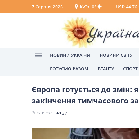
7 Серпня 2026
Київ
0°
USD 44.76
Київ
Вінниця
НОВИНИ УКРАЇНИ
НОВИНИ СВІТУ
ГОТУЄМО РАЗОМ
BEAUTY
СПОРТ
Головна
Новини України
НОВИНИ УКРАЇНИ
Європа готується до змін: 
Головні новини
Політик
закінчення тимчасового з
Одеса
37
12.11.2025
НОВИНИ СВІТУ