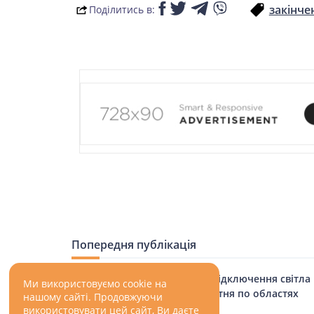
закінче
Поділитись в:
Попередня публікація
Графіки відключення світла
Ми використовуємо cookie на
на 24 жовтня по областях
нашому сайті. Продовжуючи
використовувати цей сайт, Ви даєте