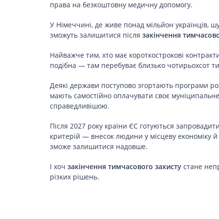
права на безкоштовну медичну допомогу.
LIFESTYLE
У Німеччині, де живе понад мільйон українців, ш
зможуть залишитися після
закінчення тимчасово
Найважче тим, хто має короткострокові контракти
подібна — там перебуває близько чотирьохсот т
Деякі держави поступово згортають програми ро
мають самостійно оплачувати своє муніципальне
справедливішою.
Після 2027 року країни ЄС готуються запровадит
критерій — внесок людини у місцеву економіку й
зможе залишитися надовше.
І хоч
закінчення тимчасового захисту
стане непр
різких рішень.