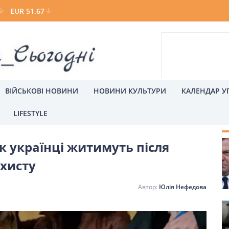
EUR 51.67
ВІЙСЬКОВІ НОВИНИ
НОВИНИ КУЛЬТУРИ
КАЛЕНДАР У
LIFESTYLE
С
як українці житимуть після
а
Київ
ахисту
Юлія Нефедова