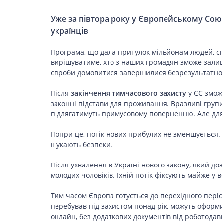
Уже за півтора року у Європейському Сою
українців
ЗДОРОВ’Я
Програма, що дала притулок мільйонам людей, сп
COVID-19
вирішуватиме, хто з наших громадян зможе залиш
спроби домовитися завершилися безрезультатно
Після
закінчення тимчасового захисту
у ЄС змож
законні підстави для проживання. Вразливі групи
ГОТУЄМО РАЗОМ
підлягатимуть примусовому поверненню. Але для
Попри це, потік нових прибулих не зменшується. Д
шукають безпеки.
BEAUTY
Після ухвалення в Україні нового закону, який до
молодих чоловіків. Їхній потік фіксують майже у вс
СПОРТ
Тим часом Європа готується до перехідного періо
перебував під захистом понад рік, можуть оформ
онлайн, без додаткових документів від роботодав