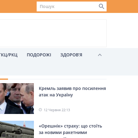
ГКЦ/РКЦ
ПОДОРОЖІ
ЗДОРОВ’Я
ХОЖІ НОВИНИ
Кремль заявив про посилення
Львів
атак на Україну
12 Червня 22:13
«Орешнік» страху: що стоїть
за новими ракетними