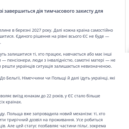
зі завершиться дія тимчасового захисту для
лине в березні 2027 року. Далі кожна країна самостійно
итися. Єдиного рішення на рівні всього ЄС не буде —
.
уть залишитися ті, хто працює, навчається або має інші
 — пенсіонери, люди з інвалідністю, самотні матері — не
 решти українців ситуація залишається невизначеною.
о Бельгії, Німеччини чи Польщі й далі їдуть українці, які
зволяє виїзд юнакам до 22 років, у ЄС стало більше
іх країнах.
ду. Польща вже запровадила новий механізм: ті, хто
ити трирічний дозвіл на проживання. Усе робиться
ців. Але цей статус позбавляє частини пільг, зокрема