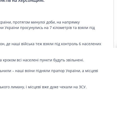
унктів на Херсонщині.
раїни, протягом минулої доби, на напрямку
и України просунулись на 7 кілометрів та взяли під
н, де наші війська теж взяли під контроль 6 населених
 кроком всі населені пункти будуть звільнені.
ільнили – наші воїни підняли прапор України, а місцеві
кого лиману, і місцеві вже дуже чекали на ЗСУ.