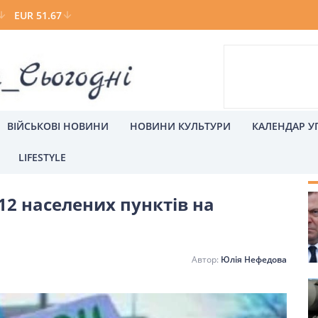
EUR 51.67
ВІЙСЬКОВІ НОВИНИ
НОВИНИ КУЛЬТУРИ
КАЛЕНДАР У
LIFESTYLE
С
12 населених пунктів на
а
Київ
Юлія Нефедова