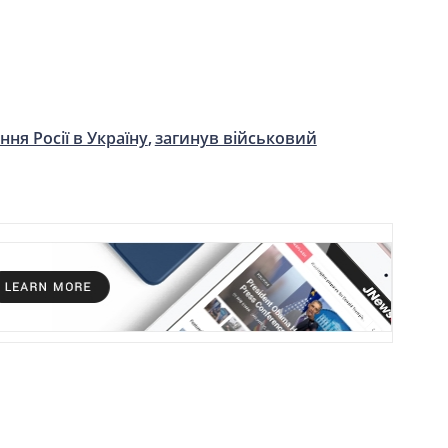
ння Росії в Україну
загинув військовий