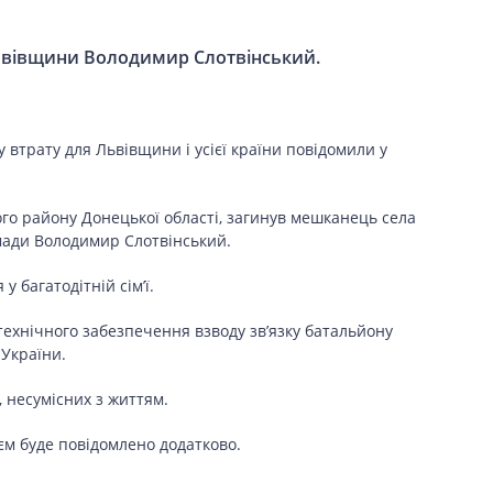
Львівщини Володимир Слотвінський.
втрату для Львівщини і усієї країни повідомили у
ого району Донецької області, загинув мешканець села
омади Володимир Слотвінський.
 багатодітній сім’ї.
технічного забезпечення взводу зв’язку батальйону
України.
 несумісних з життям.
оєм буде повідомлено додатково.