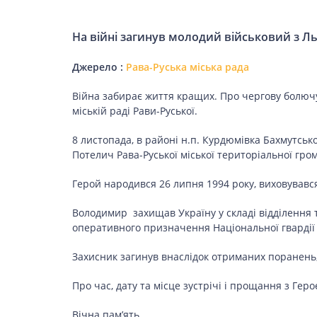
На війні загинув молодий військовий з 
Джерело :
Рава-Руська міська рада
Війна забирає життя кращих. Про чергову болючу 
міській раді Рави-Руської.
8 листопада, в районі н.п. Курдюмівка Бахмутськ
Потелич Рава-Руської міської територіальної гр
Герой народився 26 липня 1994 року, виховувався у
Володимир захищав Україну у складі відділення 
оперативного призначення Національної гвардії 
Захисник загинув внаслідок отриманих поранень,
Про час, дату та місце зустрічі і прощання з Гер
Вічна пам’ять…