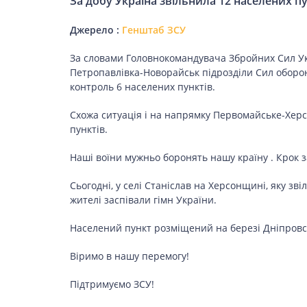
За добу Україна звільнила 12 населених п
Джерело :
Генштаб ЗСУ
ЗДОРОВ’Я
За словами Головнокомандувача Збройних Сил Ук
Петропавлівка-Новорайськ підрозділи Сил оборон
COVID-19
контроль 6 населених пунктів.
Схожа ситуація і на напрямку Первомайське-Херсо
пунктів.
ГОТУЄМО РАЗОМ
Наші воїни мужньо боронять нашу країну . Крок за
Сьогодні, у селі Станіслав на Херсонщині, яку зв
жителі заспівали гімн України.
BEAUTY
Населений пункт розміщений на березі Дніпровсь
Віримо в нашу перемогу!
СПОРТ
Підтримуємо ЗСУ!