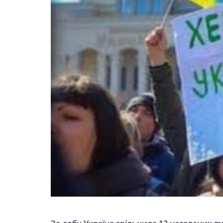
ВІЙСЬКОВІ НОВИНИ
НОВИНИ КУЛЬТУРИ
КАЛЕНДАР УГКЦ/РКЦ
Літургійні читання УГКЦ
ПОДОРОЖІ
Подорожі Україною