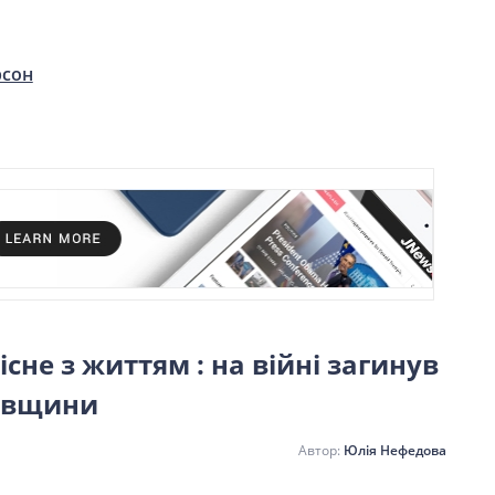
рсон
не з життям : на війні загинув
вівщини
Юлія Нефедова