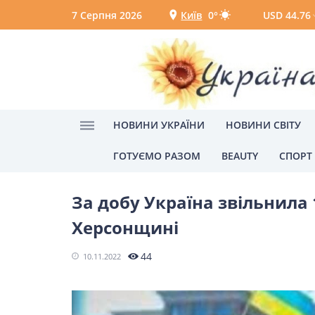
7 Серпня 2026
Київ
0°
USD 44.76
Київ
Вінниця
НОВИНИ УКРАЇНИ
НОВИНИ СВІТУ
ГОТУЄМО РАЗОМ
BEAUTY
СПОРТ
Головна
Головні новини
Новини України
НОВИНИ УКРАЇНИ
За добу Україна звільнила 
Головні новини
Політик
Херсонщині
Одеса
44
10.11.2022
НОВИНИ СВІТУ