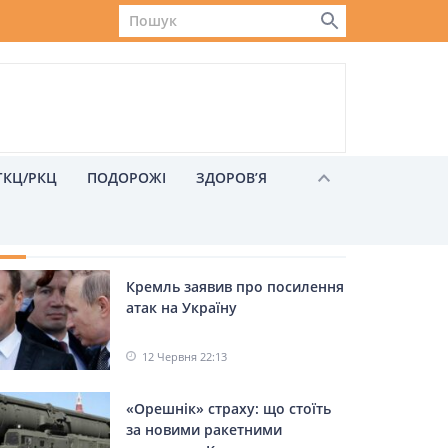
ГКЦ/РКЦ
ПОДОРОЖІ
ЗДОРОВ’Я
ХОЖІ НОВИНИ
Кремль заявив про посилення
Львів
атак на Україну
12 Червня 22:13
«Орешнік» страху: що стоїть
за новими ракетними