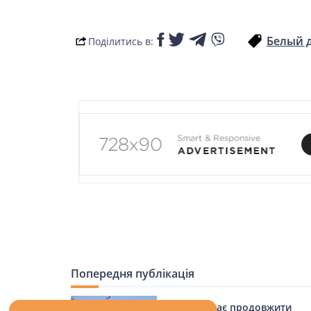
LIFESTYLE
Белый 
Поділитись в:
Попередня публікація
Україна має продовжити