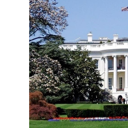
ВІЙСЬКОВІ НОВИНИ
НОВИНИ КУЛЬТУРИ
КАЛЕНДАР УГКЦ/РКЦ
Літургійні читання УГКЦ
ПОДОРОЖІ
Подорожі Україною