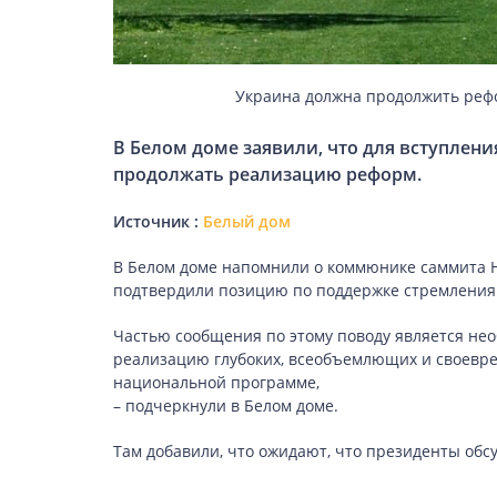
ЗДОРОВ’Я
Украина должна продолжить рефо
COVID-19
В Белом доме заявили, что для вступлен
продолжать реализацию реформ.
Источник :
Белый дом
ГОТУЄМО РАЗОМ
В Белом доме напомнили о коммюнике саммита Н
подтвердили позицию по поддержке стремления
BEAUTY
Частью сообщения по этому поводу является не
реализацию глубоких, всеобъемлющих и своевре
национальной программе,
– подчеркнули в Белом доме.
СПОРТ
Там добавили, что ожидают, что президенты обсу