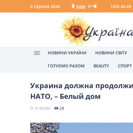
6 Серпня 2026
Київ
0°
USD 44.69
Київ
Вінниця
НОВИНИ УКРАЇНИ
НОВИНИ СВІТУ
ГОТУЄМО РАЗОМ
BEAUTY
СПОРТ
Головна
Главные новости
Новости Укра
НОВИНИ УКРАЇНИ
Украина должна продолжи
Головні новини
Політик
НАТО, – Белый дом
Одеса
28
01.09.2021
НОВИНИ СВІТУ