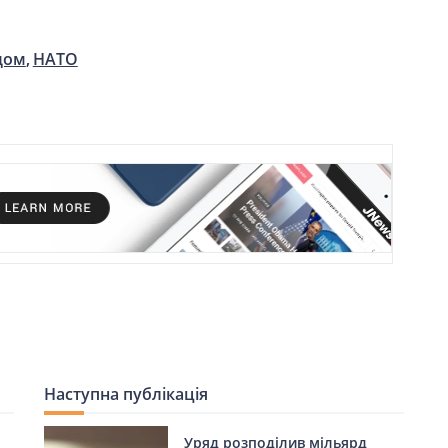
дом
НАТО
Наступна публікація
Уряд розподілив мільярд