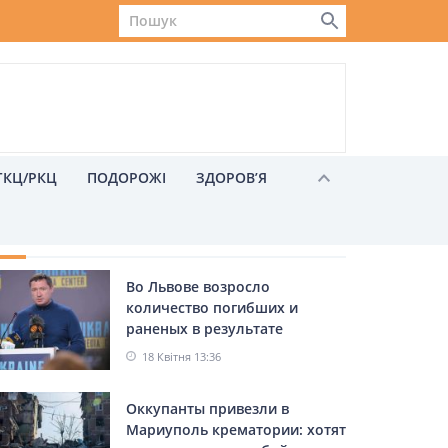
ГКЦ/РКЦ
ПОДОРОЖІ
ЗДОРОВ’Я
ХОЖІ НОВИНИ
Во Львове возросло
Львів
количество погибших и
раненых в результате
авиаудара – Козицкий
18 Квітня 13:36
Оккупанты привезли в
Мариуполь крематории: хотят