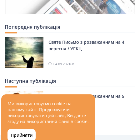
Попередня публікація
Святе Письмо з розважанням на 4
вересня / УГКЦ
04.09.2021
68
Наступна публікація
Святе Письмо з розважанням на 5
вересня / УГКЦ
Ми використовуємо cookie на
нашому сайті. Продовжуючи
використовувати цей сайт, Ви даєте
06.09.2021
68
згоду на використання файлів cookie.
Прийняти