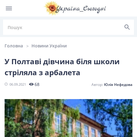
Головна
Новини України
У Полтаві дівчина біля школи
стріляла з арбалета
НОВИНИ УКРАЇНИ
68
06.09.2021
Юлія Нефедова
Головні
Політика
Київ
Львів
новини
Одеса