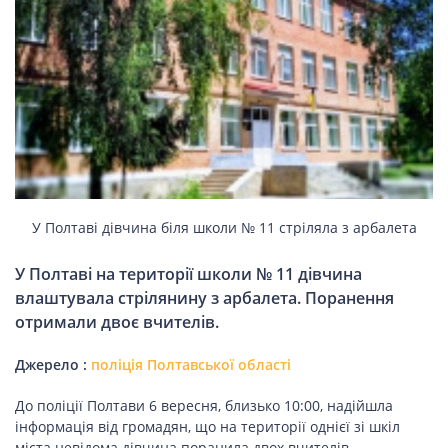
НОВИНИ СВІТУ
ВІЙСЬКОВІ НОВИНИ
НОВИНИ КУЛЬТУРИ
У Полтаві дівчина біля школи № 11 стріляла з арбалета
КАЛЕНДАР УГКЦ/РКЦ
У Полтаві на території школи № 11 дівчина
влаштувала стрілянину з арбалета. Поранення
Літургійні
отримали двоє вчителів.
читання
УГКЦ
Джерело :
поліція Полтавської області
До поліції Полтави 6 вересня, близько 10:00, надійшла
інформація від громадян, що на території однієї зі шкіл
міста невідома дівчина поранила двох вчителів.