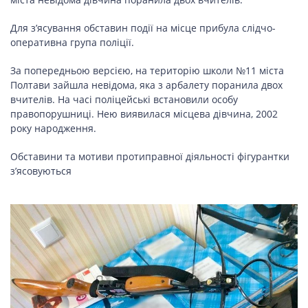
ПОДОРОЖІ
Для з’ясування обставин події на місце прибула слідчо-
Подорожі
оперативна група поліції.
Україною
За попередньою версією, на територію школи №11 міста
Полтави зайшла невідома, яка з арбалету поранила двох
вчителів. На часі поліцейські встановили особу
ЗДОРОВ’Я
правопорушниці. Нею виявилася місцева дівчина, 2002
року народження.
COVID-19
Обставини та мотиви протиправної діяльності фігурантки
з’ясовуються
ГОТУЄМО РАЗОМ
BEAUTY