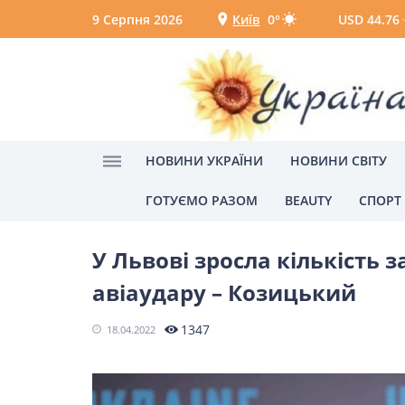
9 Серпня 2026
Київ
0°
USD 44.76
Київ
Вінниця
НОВИНИ УКРАЇНИ
НОВИНИ СВІТУ
ГОТУЄМО РАЗОМ
BEAUTY
СПОРТ
Головна
Львів
Новини України
НОВИНИ УКРАЇНИ
У Львові зросла кількість 
Головні новини
Політик
авіаудару – Козицький
Одеса
1347
18.04.2022
НОВИНИ СВІТУ