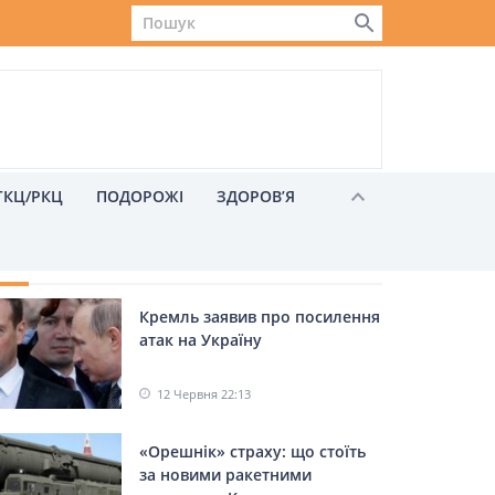
ГКЦ/РКЦ
ПОДОРОЖІ
ЗДОРОВ’Я
ХОЖІ НОВИНИ
Кремль заявив про посилення
Львів
атак на Україну
12 Червня 22:13
«Орешнік» страху: що стоїть
за новими ракетними