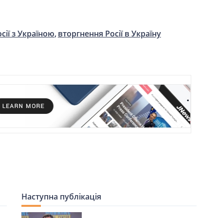
сії з Україною
вторгнення Росії в Україну
Наступна публікація