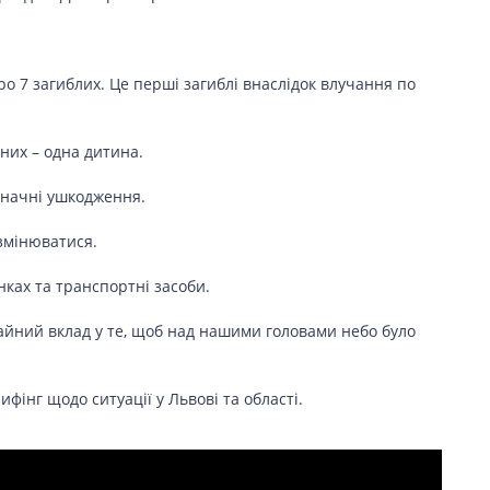
ро 7 загиблих. Це перші загиблі внаслідок влучання по
них – одна дитина.
значні ушкодження.
змінюватися.
нках та транспортні засоби.
йний вклад у те, щоб над нашими головами небо було
рифінг щодо ситуації у Львові та області.