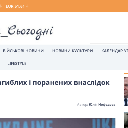
EUR 51.61
ВІЙСЬКОВІ НОВИНИ
НОВИНИ КУЛЬТУРИ
КАЛЕНДАР У
LIFESTYLE
С
загиблих і поранених внаслідок
а
Київ
Юлія Нефедова