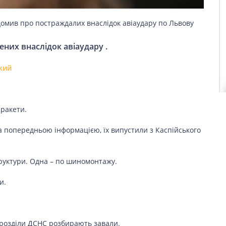
омив про постраждалих внаслідок авіаудару по Львову
ених внаслідок авіаудару .
кий
 ракети.
За попередньою інформацією, їх випустили з Каспійського
труктури. Одна – по шиномонтажу.
и.
ідрозділи ДСНС розбирають завали.