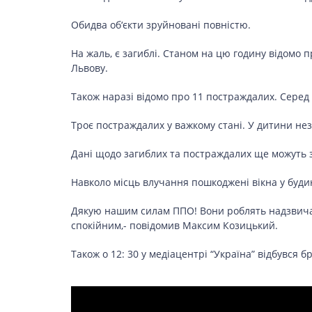
LIFESTYLE
Обидва об‘єкти зруйновані повністю.
На жаль, є загиблі. Станом на цю годину відомо п
Львову.
Також наразі відомо про 11 постраждалих. Серед 
Троє постраждалих у важкому стані. У дитини не
Дані щодо загиблих та постраждалих ще можуть 
Навколо місць влучання пошкоджені вікна у буди
Дякую нашим силам ППО! Вони роблять надзвича
спокійним,- повідомив Максим Козицький.
Також о 12: 30 у медіацентрі “Україна” відбувся б