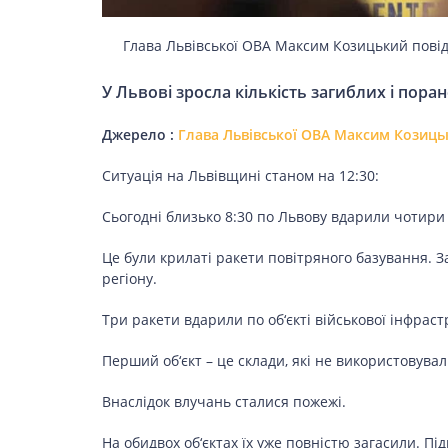
Глава Львівської ОВА Максим Козицький повід
ЗДОРОВ’Я
У Львові зросла кількість загиблих і поран
COVID-19
Джерело :
Глава Львівської ОВА Максим Козиць
Ситуація на Львівщині станом на 12:30:
ГОТУЄМО РАЗОМ
Сьогодні близько 8:30 по Львову вдарили чотири
Це були крилаті ракети повітряного базування. 
регіону.
BEAUTY
Три ракети вдарили по об‘єкті військової інфрас
Перший об‘єкт – це склади, які не використовувал
СПОРТ
Внаслідок влучань сталися пожежі.
На обидвох об‘єктах їх уже повністю загасили. П