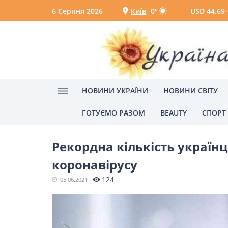
6 Серпня 2026
Київ
0°
USD 44.69
Київ
Вінниця
НОВИНИ УКРАЇНИ
НОВИНИ СВІТУ
ГОТУЄМО РАЗОМ
BEAUTY
СПОРТ
Головна
вакцинація
НОВИНИ УКРАЇНИ
Рекордна кількість україн
Головні новини
Політик
коронавірусу
Одеса
124
05.06.2021
НОВИНИ СВІТУ