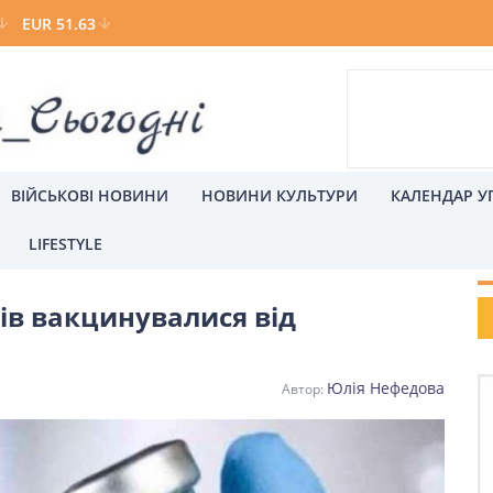
EUR 51.63
ВІЙСЬКОВІ НОВИНИ
НОВИНИ КУЛЬТУРИ
КАЛЕНДАР У
LIFESTYLE
Р
ців вакцинувалися від
а
Київ
Юлія Нефедова