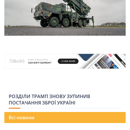
НОВИНИ СВІТУ
ВІЙСЬКОВІ НОВИНИ
НОВИНИ КУЛЬТУРИ
КАЛЕНДАР УГКЦ/РКЦ
Літургійні
РОЗДІЛИ ТРАМП ЗНОВУ ЗУПИНИВ
читання
ПОСТАЧАННЯ ЗБРОЇ УКРАЇНІ
УГКЦ
Всі новини