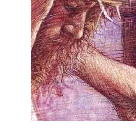
ВІЙСЬКОВІ НОВИНИ
НОВИНИ КУЛЬТУРИ
КАЛЕНДАР УГКЦ/РКЦ
Літургійні читання УГКЦ
ПОДОРОЖІ
Подорожі Україною