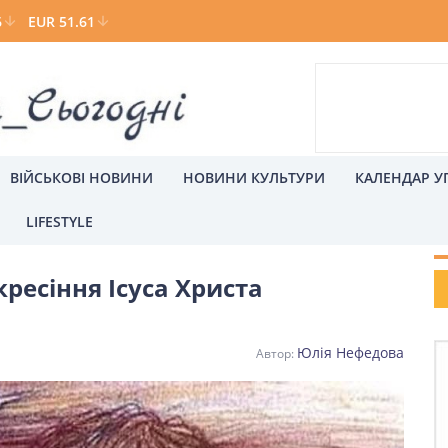
6
EUR 51.61
ВІЙСЬКОВІ НОВИНИ
НОВИНИ КУЛЬТУРИ
КАЛЕНДАР У
LIFESTYLE
Р
кресіння Ісуса Христа
а
Київ
Юлія Нефедова