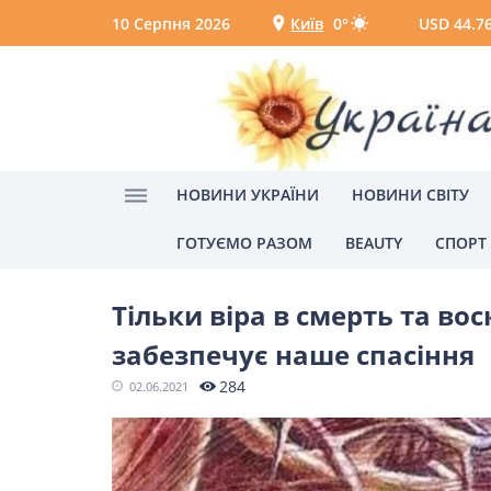
10 Серпня 2026
Київ
0°
USD 44.7
Київ
Вінниця
НОВИНИ УКРАЇНИ
НОВИНИ СВІТУ
ГОТУЄМО РАЗОМ
BEAUTY
СПОРТ
Головна
спасіння
НОВИНИ УКРАЇНИ
Тільки віра в смерть та вос
Головні новини
Політик
забезпечує наше спасіння
Одеса
284
02.06.2021
НОВИНИ СВІТУ