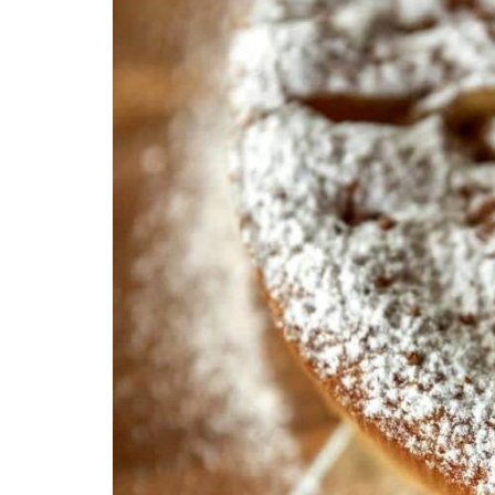
ВІЙСЬКОВІ НОВИНИ
НОВИНИ КУЛЬТУРИ
КАЛЕНДАР УГКЦ/РКЦ
Літургійні читання УГКЦ
ПОДОРОЖІ
Подорожі Україною