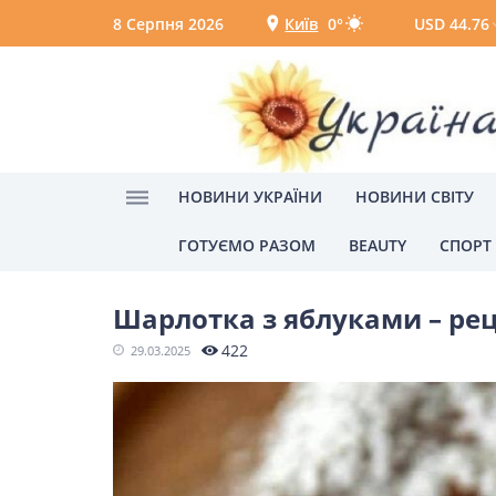
8 Серпня 2026
Київ
0°
USD 44.76
Київ
Вінниця
НОВИНИ УКРАЇНИ
НОВИНИ СВІТУ
ГОТУЄМО РАЗОМ
BEAUTY
СПОРТ
Головна
шарлотка з яблуками без яєць і мо
НОВИНИ УКРАЇНИ
Шарлотка з яблуками – рец
Головні новини
Політик
422
29.03.2025
Одеса
НОВИНИ СВІТУ