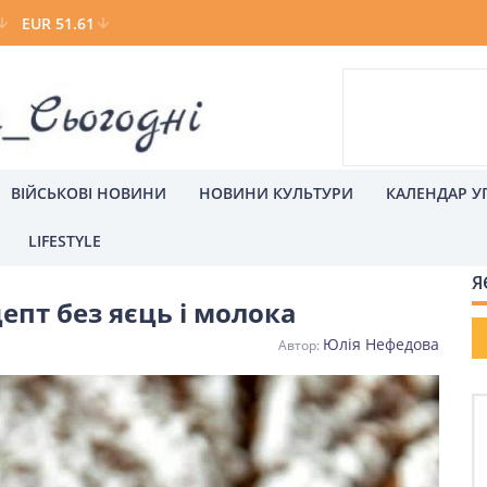
EUR 51.61
ВІЙСЬКОВІ НОВИНИ
НОВИНИ КУЛЬТУРИ
КАЛЕНДАР У
LIFESTYLE
лока
Р
Я
епт без яєць і молока
а
Київ
Юлія Нефедова