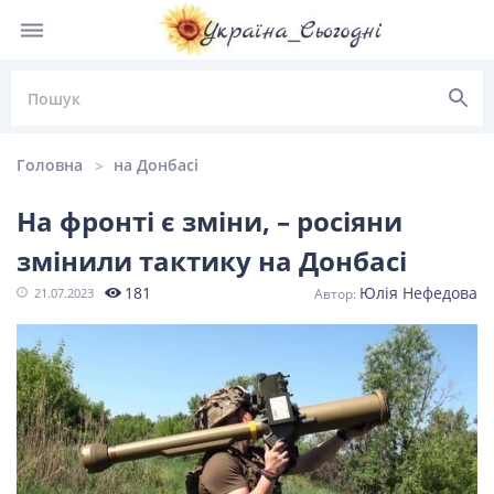
Головна
на Донбасі
На фронті є зміни, – росіяни
змінили тактику на Донбасі
НОВИНИ УКРАЇНИ
181
Юлія Нефедова
21.07.2023
Головні
Політика
Київ
Львів
новини
Одеса