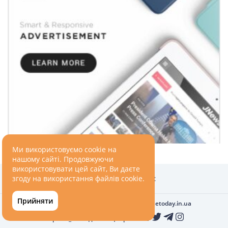
ПОДОРОЖІ
Подорожі
Україною
ЗДОРОВ’Я
COVID-19
Ми використовуємо cookie на
ГОТУЄМО РАЗОМ
нашому сайті. Продовжуючи
використовувати цей сайт, Ви даєте
згоду на використання файлів cookie.
Головна
Про нас
BEAUTY
Прийняти
Всі права захищені © 2010-2026
ukrainetoday.in.ua
Україна_Сьогодні в соцмережах: