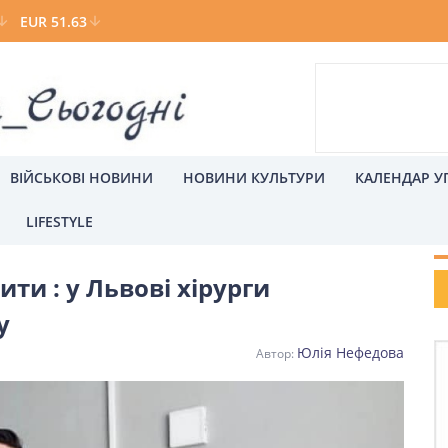
EUR 51.63
ВІЙСЬКОВІ НОВИНИ
НОВИНИ КУЛЬТУРИ
КАЛЕНДАР У
LIFESTYLE
Р
ти : у Львові хірурги
а
Київ
у
Юлія Нефедова