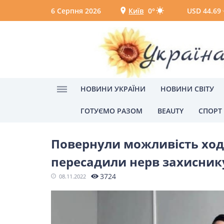
6 Серпня 2026
Київ
0°
USD 44.69
Київ
Вінниця
НОВИНИ УКРАЇНИ
НОВИНИ СВІТУ
ГОТУЄМО РАЗОМ
BEAUTY
СПОРТ
Головна
можливість ходити
НОВИНИ УКРАЇНИ
Повернули можливість ходи
Головні новини
Політик
пересадили нерв захисник
Одеса
3724
08.11.2022
НОВИНИ СВІТУ