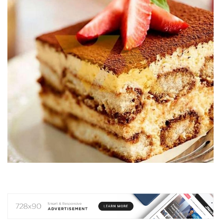
НОВИНИ СВІТУ
ВІЙСЬКОВІ НОВИНИ
НОВИНИ КУЛЬТУРИ
КАЛЕНДАР УГКЦ/РКЦ
Літургійні
читання
УГКЦ