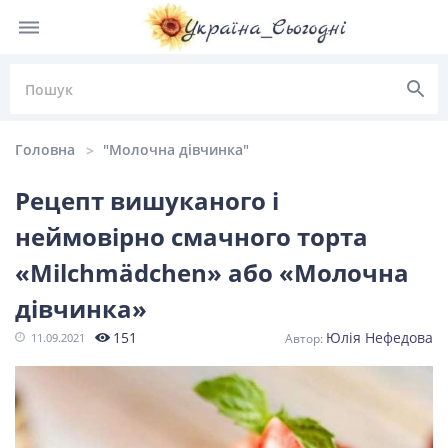
Головна
"Молочна дівчинка"
Рецепт вишуканого і
неймовірно смачного торта
НОВИНИ УКРАЇНИ
«Milchmädchen» або «Молочна
Головні
Політика
Київ
Львів
дівчинка»
новини
151
Юлія Нефедова
11.09.2021
Одеса