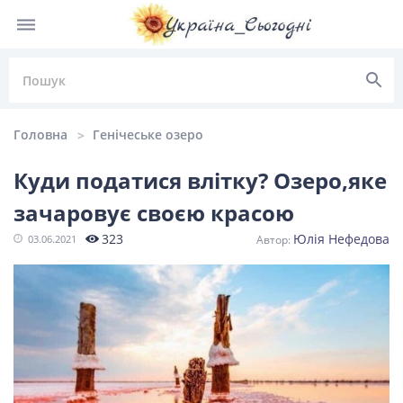
Головна
Генічеське озеро
Куди податися влітку? Озеро,яке
зачаровує своєю красою
НОВИНИ УКРАЇНИ
323
Юлія Нефедова
03.06.2021
Головні
Політика
Київ
Львів
новини
Одеса