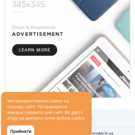
ПОДОРОЖІ
Подорожі
Україною
ЗДОРОВ’Я
COVID-19
ГОТУЄМО РАЗОМ
Ми використовуємо cookie на
нашому сайті. Продовжуючи
використовувати цей сайт, Ви даєте
BEAUTY
згоду на використання файлів cookie.
Головна
Про нас
Прийняти
Всі права захищені © 2010-2026
ukrainetoday.in.ua