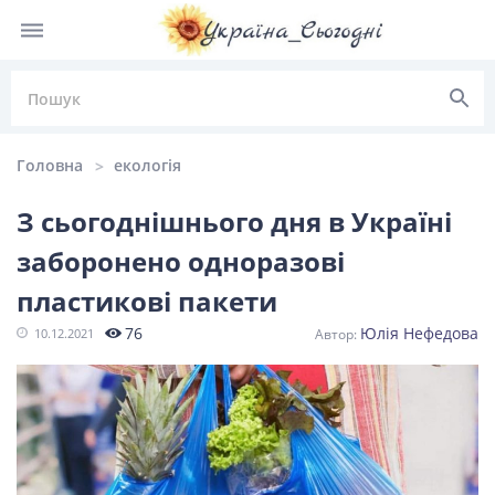
Головна
екологія
З сьогоднішнього дня в Україні
заборонено одноразові
НОВИНИ УКРАЇНИ
пластикові пакети
Головні
Політика
Київ
Львів
76
Юлія Нефедова
10.12.2021
новини
Одеса