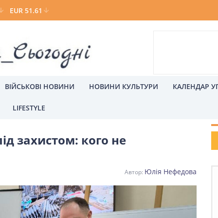
EUR 51.61
ВІЙСЬКОВІ НОВИНИ
НОВИНИ КУЛЬТУРИ
КАЛЕНДАР У
LIFESTYLE
Р
ід захистом: кого не
а
Київ
Юлія Нефедова