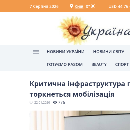
7 Серпня 2026
Київ
0°
USD 44.76
Київ
Вінниця
НОВИНИ УКРАЇНИ
НОВИНИ СВІТУ
ГОТУЄМО РАЗОМ
BEAUTY
СПОРТ
Головна
бронювання
НОВИНИ УКРАЇНИ
Критична інфраструктура п
Головні новини
Політик
торкнеться мобілізація
Одеса
776
22.01.2026
НОВИНИ СВІТУ