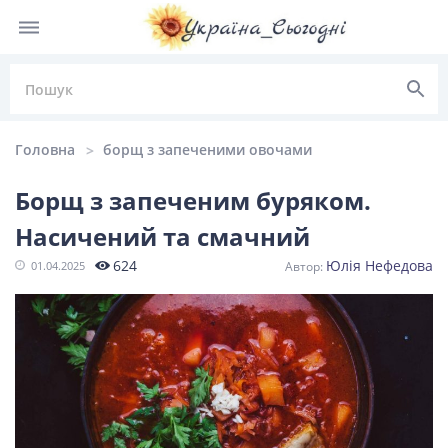
Головна
борщ з запеченими овочами
Борщ з запеченим буряком.
Насичений та смачний
НОВИНИ УКРАЇНИ
624
Юлія Нефедова
01.04.2025
Головні
Політика
Київ
Львів
новини
Одеса