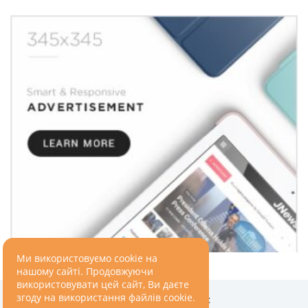
ПОДОРОЖІ
Подорожі
Україною
ЗДОРОВ’Я
COVID-19
ГОТУЄМО РАЗОМ
Ми використовуємо cookie на
BEAUTY
нашому сайті. Продовжуючи
використовувати цей сайт, Ви даєте
згоду на використання файлів cookie.
Головна
Про нас