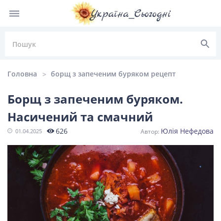
Головна
борщ з запеченим буряком рецепт
Борщ з запеченим буряком.
Насичений та смачний
НОВИНИ УКРАЇНИ
626
Юлія Нефедова
01.04.2025
Головні
Політика
Київ
Львів
новини
Одеса