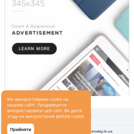
ПОДОРОЖІ
Подорожі
Україною
ЗДОРОВ’Я
COVID-19
ГОТУЄМО РАЗОМ
Ми використовуємо cookie на
нашому сайті. Продовжуючи
використовувати цей сайт, Ви даєте
BEAUTY
згоду на використання файлів cookie.
Головна
Про нас
Прийняти
Всі права захищені © 2010-2026
ukrainetoday.in.ua