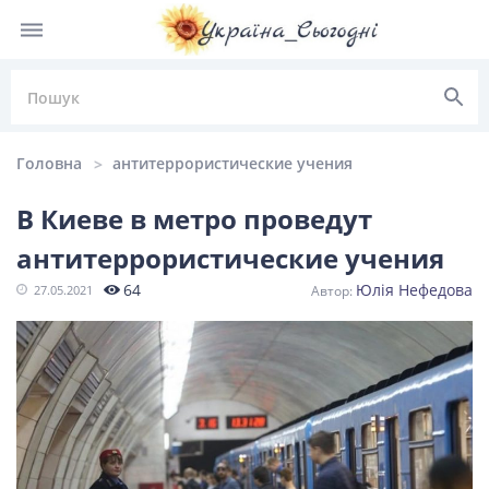
Головна
антитеррористические учения
В Киеве в метро проведут
антитеррористические учения
НОВИНИ УКРАЇНИ
64
Юлія Нефедова
27.05.2021
Головні
Політика
Київ
Львів
новини
Одеса