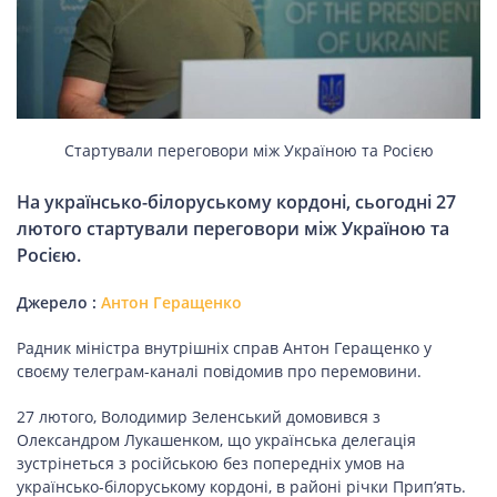
НОВИНИ СВІТУ
ВІЙСЬКОВІ НОВИНИ
Стартували переговори між Україною та Росією
НОВИНИ КУЛЬТУРИ
На українсько-білоруському кордоні, сьогодні 27
лютого стартували переговори між Україною та
Росією.
КАЛЕНДАР УГКЦ/РКЦ
Джерело :
Антон Геращенко
Літургійні
Радник міністра внутрішніх справ Антон Геращенко у
читання
своєму телеграм-каналі повідомив про перемовини.
УГКЦ
27 лютого, Володимир Зеленський домовився з
Олександром Лукашенком, що українська делегація
зустрінеться з російською без попередніх умов на
українсько-білоруському кордоні, в районі річки Прип’ять.