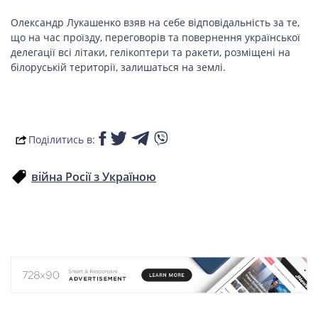
ПОДОРОЖІ
Олександр Лукашенко взяв на себе відповідальність за те,
Подорожі
що на час проїзду, переговорів та повернення української
Україною
делегації всі літаки, гелікоптери та ракети, розміщені на
білоруській території, залишаться на землі.
ЗДОРОВ’Я
Поділитись в:
COVID-19
війна Росії з Україною
ГОТУЄМО РАЗОМ
BEAUTY