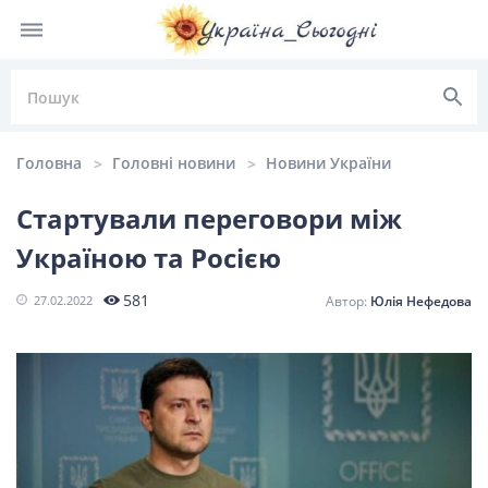
Головна
Головні новини
Новини України
Стартували переговори між
Україною та Росією
НОВИНИ УКРАЇНИ
581
27.02.2022
Юлія Нефедова
Головні
Політика
Київ
Львів
новини
Одеса