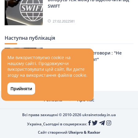
SWIFT
27.02.2022
581
Наступна публікація
Зеленський про переговори : "Не
Ми використовуємо cookie на
дуже вірю в результат"
нашому сайті. Продовжуючи
використовувати цей сайт, Ви даєте
27.02.2022
581
згоду на використання файлів cookie.
Прийняти
Головна
Про нас
Всі права захищені © 2010-2026
ukrainetoday.in.ua
Україна_Сьогодні в соцмережах:
Сайт створений
Ukeipro
&
Raxkor