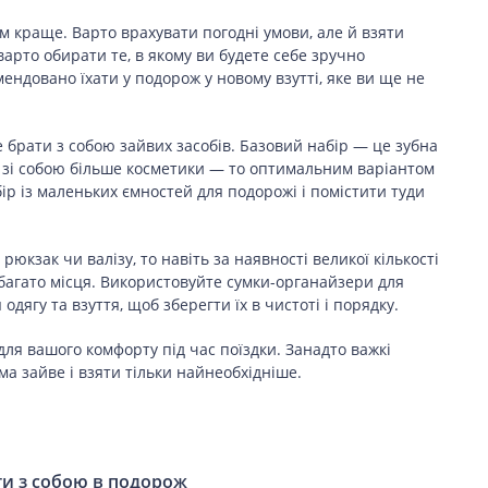
м краще. Варто врахувати погодні умови, але й взяти
варто обирати те, в якому ви будете себе зручно
мендовано їхати у подорож у новому взутті, яке ви ще не
не брати з собою зайвих засобів. Базовий набір — це зубна
е зі собою більше косметики — то оптимальним варіантом
абір із маленьких ємностей для подорожі і помістити туди
рюкзак чи валізу, то навіть за наявності великої кількості
багато місця. Використовуйте сумки-органайзери для
одягу та взуття, щоб зберегти їх в чистоті і порядку.
для вашого комфорту під час поїздки. Занадто важкі
а зайве і взяти тільки найнеобхідніше.
и з собою в подорож