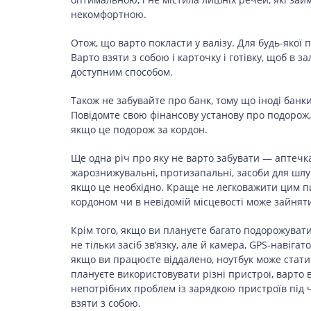
LIFESTYLE
некомфортною.
Отож, що варто покласти у валізу. Для будь-якої 
Варто взяти з собою і карточку і готівку, щоб в з
доступним способом.
Також не забувайте про банк, тому що іноді банк
Повідомте свою фінансову установу про подорож,
якщо це подорож за кордон.
Ще одна річ про яку не варто забувати — аптечка
жарознижувальні, протизапальні, засоби для шлунк
якщо це необхідно. Краще не легковажити цим пи
кордоном чи в невідомій місцевості може зайняти
Крім того, якщо ви плануєте багато подорожувати
не тільки засіб зв’язку, але й камера, GPS-навіга
якщо ви працюєте віддалено, ноутбук може стати 
плануєте використовувати різні пристрої, варто
непотрібних проблем із зарядкою пристроїв під ч
взяти з собою.