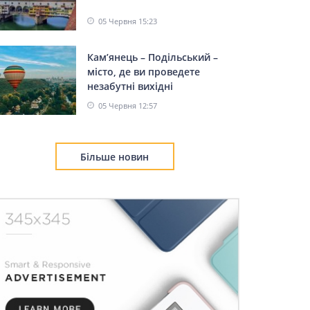
05 Червня 15:23
Кам’янець – Подільський –
місто, де ви проведете
незабутні вихідні
05 Червня 12:57
Більше новин