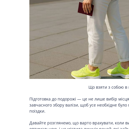
ЗДОРОВ’Я
COVID-19
ГОТУЄМО РАЗОМ
BEAUTY
Що взяти з собою в
Підготовка до подорожі — це не лише вибір місц
завчасного збору валізи, щоб усе необхідне було 
СПОРТ
поїздки.
Давайте розглянемо, що варто врахувати, коли ви 
оптимальною, і не містила лишніх речей, які зай