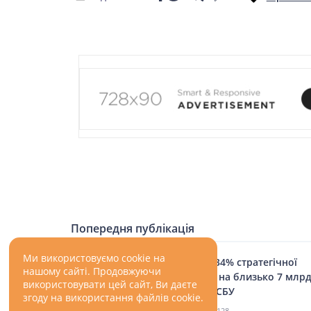
Попередня публікація
Ми використовуємо cookie на
Уражено 34% стратегічної
нашому сайті. Продовжуючи
авіації рф на близько 7 млрд
використовувати цей сайт, Ви даєте
доларів - СБУ
згоду на використання файлів cookie.
01.06.2025
128