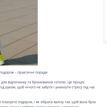
 подорож – практичні поради
я для відпочинку та бронювання готелю. Це процес
під рукою, щоб нічого не забути і уникнути стресу під час
плануєте подорож, і як зібрати валізу так, щоб вона була
мають місце і роблять валізу важкою, а подорож