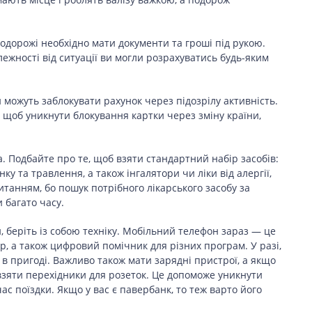
подорожі необхідно мати документи та гроші під рукою.
алежності від ситуації ви могли розрахуватись будь-яким
и можуть заблокувати рахунок через підозрілу активність.
 щоб уникнути блокування картки через зміну країни,
. Подбайте про те, щоб взяти стандартний набір засобів:
у та травлення, а також інгалятори чи ліки від алергії,
танням, бо пошук потрібного лікарського засобу за
 багато часу.
, беріть із собою техніку. Мобільний телефон зараз — це
тор, а також цифровий помічник для різних програм. У разі,
в пригоді. Важливо також мати зарядні пристрої, а якщо
 взяти перехідники для розеток. Це допоможе уникнути
ас поїздки. Якщо у вас є павербанк, то теж варто його