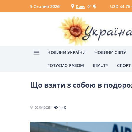
9 Серпня 2026
Київ
0°
USD 44.76
Київ
Вінниця
НОВИНИ УКРАЇНИ
НОВИНИ СВІТУ
ГОТУЄМО РАЗОМ
BEAUTY
СПОРТ
Головна
Подорожі
НОВИНИ УКРАЇНИ
Що взяти з собою в подоро
Головні новини
Політик
Одеса
128
02.06.2025
НОВИНИ СВІТУ