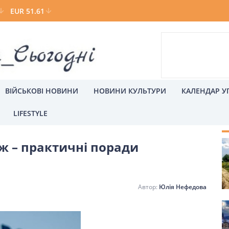
EUR 51.61
ВІЙСЬКОВІ НОВИНИ
НОВИНИ КУЛЬТУРИ
КАЛЕНДАР У
LIFESTYLE
С
ж – практичні поради
а
Київ
Юлія Нефедова