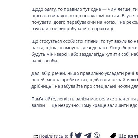
Щодо одягу, то правило тут одне — чим легше, ти
щось на випадок, якщо погода зміниться. Взуття 
почувати, довго перебуваючи на ногах, і не реко
взували і не випробували на практиці.
Що стосується особистої гігієни, то тут важливо 
паста, щітка, шампунь і дезодорант. Якщо берет
будуть міні-версії, або зазделегідь купити собі н
ваші засоби.
Далі збір речей. Якщо правильно укладати речі в 
речей, можна зробити так, щоб вони не зайняли 
дрібниць і не забувайте про спеціальні чохли для 
Пам’ятайте, легкість валізи має велике значення 
валізи — це незручно. Тому краще залишити вдом
Що взят
Поділитись в: