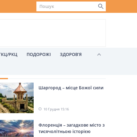
ГКЦ/РКЦ
ПОДОРОЖІ
ЗДОРОВ’Я
ХОЖІ НОВИНИ
Шаргород – місце Божої сили
Львів
10 Грудня 15:16
Флоренція – загадкове місто з
тисячолітньою історією