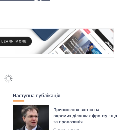
Наступна публікація
Припинення вогню на
.
окремих ділянках фронту : що
за пропозиція
02.06.2025
128