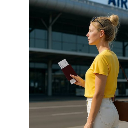
ВІЙСЬКОВІ НОВИНИ
НОВИНИ КУЛЬТУРИ
КАЛЕНДАР УГКЦ/РКЦ
Літургійні читання УГКЦ
ПОДОРОЖІ
Подорожі Україною