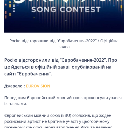
НОВИНИ СВІТУ
ВІЙСЬКОВІ НОВИНИ
Росію відсторонили від “Євробачення-2022” / Офіційна
заява
НОВИНИ КУЛЬТУРИ
Росію відсторонили від “Євробачення-2022”. Про
це йдеться в офіційній заяві, опублікованій на
сайті “Євробачення”.
КАЛЕНДАР УГКЦ/РКЦ
Джерело :
EUROVISION
Літургійні
читання
Перед цим Європейський мовний союз проконсультувався
УГКЦ
із членами.
Європейський мовний союз (EBU) оголосив, що жоден
російський артист не братиме участі у цьогорічному
пісенному конкурсі через вторгнення Росії та ведення