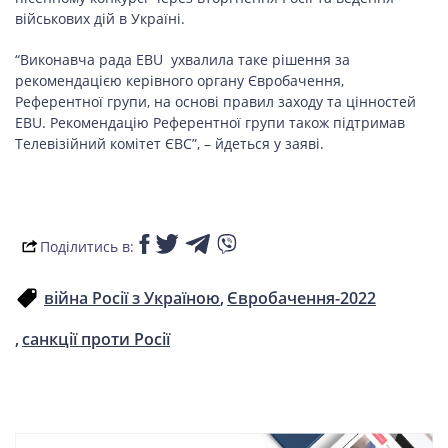
ПОДОРОЖІ
військових дій в Україні.
Подорожі
“Виконавча рада EBU ухвалила таке рішення за
Україною
рекомендацією керівного органу Євробачення,
Референтної групи, на основі правил заходу та цінностей
EBU. Рекомендацію Референтної групи також підтримав
Телевізійний комітет ЄВС”, – йдеться у заяві.
ЗДОРОВ’Я
COVID-19
Поділитись в:
війна Росії з Україною
Євробачення-2022
ГОТУЄМО РАЗОМ
санкції проти Росії
BEAUTY