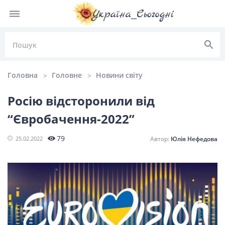
Головна
Головне
Новини світу
Росію відсторонили від
“Євробачення-2022”
НОВИНИ УКРАЇНИ
79
25.02.2022
Юлія Нефедова
Головні
Політика
Київ
Львів
новини
Одеса