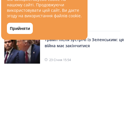
нашому сайті. Продовжуючи
використовувати цей сайт, Ви даєте
згоду на використання файлів cookie.
СХОЖІ НОВИНИ
Прийняти
Трамп після зустрічі із Зеленським: ця
війна має закінчитися
23 Січня 15:54
Росія збільшує виробництво
балістичних ракет: що відомо про
масштаби
29 Червня 21:14
Трамп розкрив подробиці розмови з
Путіним