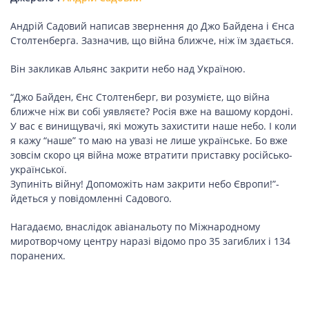
ПОДОРОЖІ
Андрій Садовий написав звернення до Джо Байдена і Єнса
Подорожі
Столтенберга. Зазначив, що війна ближче, ніж їм здається.
Україною
Він закликав Альянс закрити небо над Україною.
“Джо Байден, Єнс Столтенберг, ви розумієте, що війна
ЗДОРОВ’Я
ближче ніж ви собі уявляєте? Росія вже на вашому кордоні.
У вас є винищувачі, які можуть захистити наше небо. І коли
я кажу “наше” то маю на увазі не лише українське. Бо вже
COVID-19
зовсім скоро ця війна може втратити приставку російсько-
української.
Зупиніть війну! Допоможіть нам закрити небо Європи!”-
йдеться у повідомленні Садового.
ГОТУЄМО РАЗОМ
Нагадаємо, внаслідок авіанальоту по Міжнародному
миротворчому центру наразі відомо про 35 загиблих і 134
поранених.
BEAUTY