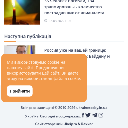
35 человек погибли, 134
травмированы - количество
пострадавших от авианалета
Яворовского полигона увеличилось
13.03.2022
1195
Наступна публікація
Россия уже на вашей границе:
Садовой обратился к Байдену и
Столтенбергу
Ми використовуємо cookie на
нашому сайті. Продовжуючи
13.03.2022
1195
використовувати цей сайт, Ви даєте
згоду на використання файлів cookie.
Прийняти
Головна
Про нас
Всі права захищені © 2010-2026
ukrainetoday.in.ua
Україна_Сьогодні в соцмережах:
Сайт створений
Ukeipro
&
Raxkor