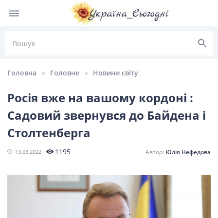
Головна
Головне
Новини світу
Росія вже на вашому кордоні :
Садовий звернувся до Байдена і
НОВИНИ УКРАЇНИ
Столтенберга
Головні
Політика
Київ
Львів
1195
13.03.2022
Юлія Нефедова
новини
Одеса