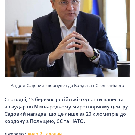
НОВИНИ СВІТУ
ВІЙСЬКОВІ НОВИНИ
НОВИНИ КУЛЬТУРИ
КАЛЕНДАР УГКЦ/РКЦ
Андрій Садовий звернувся до Байдена і Столтенберга
Літургійні
Сьогодні, 13 березня російські окупанти нанесли
читання
авіаудар по Міжнародному миротворчому центру.
УГКЦ
Садовий нагадав, що це лише за 20 кілометрів до
кордону з Польщею, ЄС та НАТО.
Джерело :
Андрій Садовий