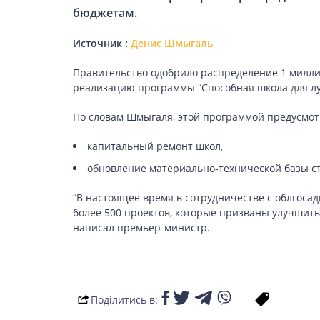
бюджетам.
Источник :
Денис Шмыгаль
ЗДОРОВ’Я
Правительство одобрило распределение 1 милл
COVID-19
реализацию программы “Способная школа для лу
По словам Шмыгаля, этой программой предусмот
капитальный ремонт школ,
ГОТУЄМО РАЗОМ
обновление материально-технической базы с
“В настоящее время в сотрудничестве с облгос
BEAUTY
более 500 проектов, которые призваны улучшить
написал премьер-министр.
СПОРТ
Поділитись в: