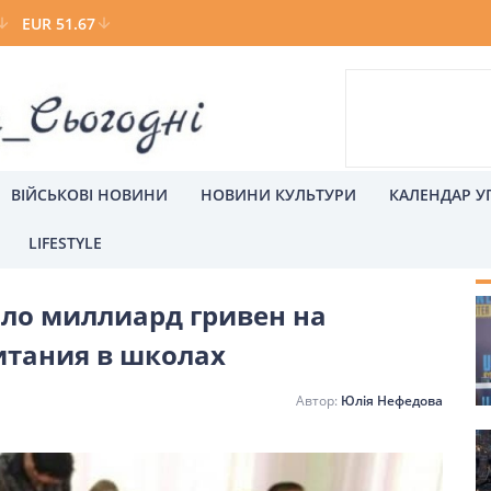
EUR 51.67
ВІЙСЬКОВІ НОВИНИ
НОВИНИ КУЛЬТУРИ
КАЛЕНДАР У
LIFESTYLE
С
ло миллиард гривен на
а
Київ
итания в школах
Юлія Нефедова