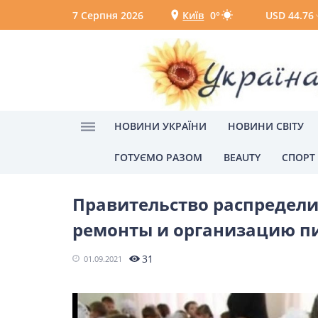
7 Серпня 2026
Київ
0°
USD 44.76
Київ
Вінниця
НОВИНИ УКРАЇНИ
НОВИНИ СВІТУ
ГОТУЄМО РАЗОМ
BEAUTY
СПОРТ
Головна
Новости Украины
НОВИНИ УКРАЇНИ
Правительство распредели
Головні новини
Політик
ремонты и организацию п
Одеса
31
01.09.2021
НОВИНИ СВІТУ