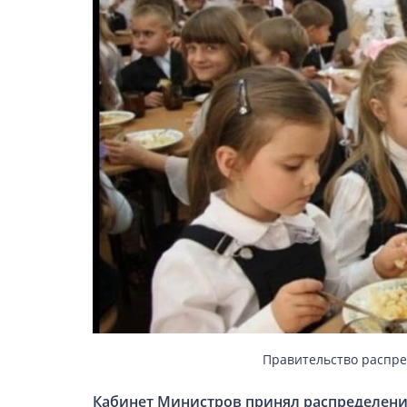
ВІЙСЬКОВІ НОВИНИ
НОВИНИ КУЛЬТУРИ
КАЛЕНДАР УГКЦ/РКЦ
Літургійні читання УГКЦ
ПОДОРОЖІ
Правительство распре
Подорожі Україною
Кабинет Министров принял распределени