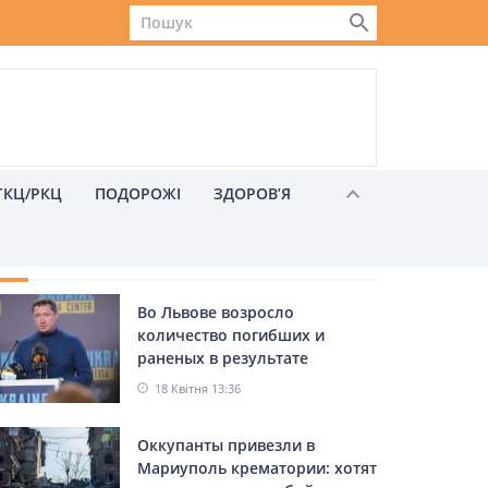
ГКЦ/РКЦ
ПОДОРОЖІ
ЗДОРОВ’Я
ХОЖІ НОВИНИ
Во Львове возросло
Львів
количество погибших и
раненых в результате
авиаудара – Козицкий
18 Квітня 13:36
Оккупанты привезли в
Мариуполь крематории: хотят