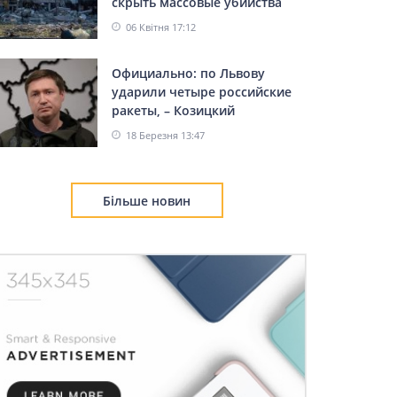
скрыть массовые убийства
06 Квітня 17:12
Официально: по Львову
ударили четыре российские
ракеты, – Козицкий
18 Березня 13:47
Більше новин