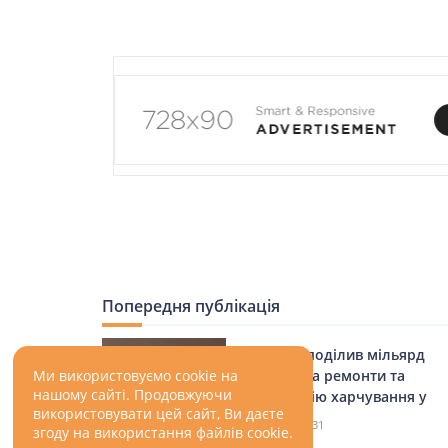
LIFESTYLE
Попередня публікація
Уряд розподілив мільярд
гривень на ремонти та
Ми використовуємо cookie на
нашому сайті. Продовжуючи
організацію харчування у
використовувати цей сайт, Ви даєте
школах
01.09.2021
31
згоду на використання файлів cookie.