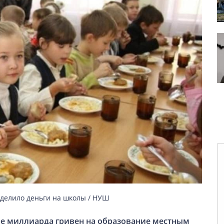
делило деньги на школы / НУШ
е миллиарда гривен на образование местным