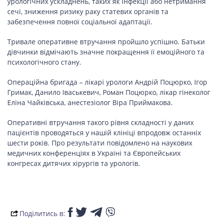
урологічних ускладнень, таких як інфекції або нетримання
сечі, зниження ризику раку статевих органів та
забезпечення повної соціальної адаптації.
Тривале оперативне втручання пройшло успішно. Батьки
дівчинки відмічають значне покращення її емоційного та
психологічного стану.
Операційна бригада – лікарі урологи Андрій Поцюрко, Ігор
Гримак, Данило Іваськевич, Роман Поцюрко, лікар гінеколог
Еліна Чайківська, анестезіолог Віра Приймакова.
Оперативні втручання такого рівня складності у даних
пацієнтів проводяться у нашій клініці впродовж останніх
шести років. Про результати повідомлено на наукових
медичних конференціях в Україні та Європейських
конгресах дитячих хірургів та урологів.
Поділитись в: