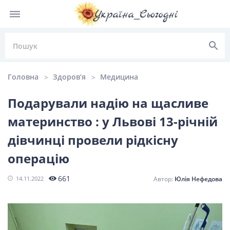
Головна
Здоров’я
Медицина
Подарували надію на щасливе
материнство : у Львові 13-річній
НОВИНИ УКРАЇНИ
дівчинці провели рідкісну
Головні
Політика
Київ
Львів
операцію
новини
661
14.11.2022
Юлія Нефедова
Одеса