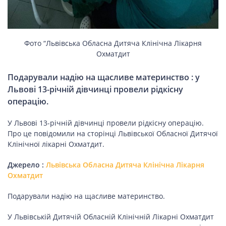
ПОДОРОЖІ
Подорожі
Україною
Фото “Львівська Обласна Дитяча Клінічна Лікарня
Охматдит
Подарували надію на щасливе материнство : у
ЗДОРОВ’Я
Львові 13-річній дівчинці провели рідкісну
операцію.
COVID-19
У Львові 13-річній дівчинці провели рідкісну операцію.
Про це повідомили на сторінці Львівської Обласної Дитячої
Клінічної лікарні Охматдит.
ГОТУЄМО РАЗОМ
Джерело :
Львівська Обласна Дитяча Клінічна Лікарня
Охматдит
BEAUTY
Подарували надію на щасливе материнство.
У Львівській Дитячій Обласній Клінічній Лікарні Охматдит