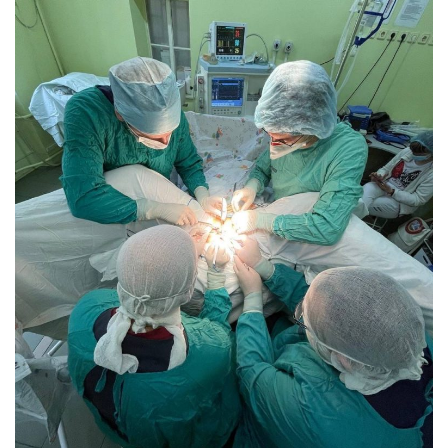
НОВИНИ СВІТУ
ВІЙСЬКОВІ НОВИНИ
НОВИНИ КУЛЬТУРИ
КАЛЕНДАР УГКЦ/РКЦ
Літургійні
читання
УГКЦ