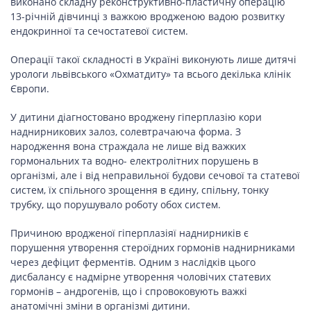
виконано складну реконструктивно-пластичну операцію
СПОРТ
13-річній дівчинці з важкою вродженою вадою розвитку
ендокринної та сечостатевої систем.
Операції такої складності в Україні виконують лише дитячі
LIFESTYLE
урологи львівського «Охматдиту» та всього декілька клінік
Європи.
У дитини діагностовано вроджену гіперплазію кори
наднирникових залоз, солевтрачаюча форма. З
народження вона страждала не лише від важких
гормональних та водно- електролітних порушень в
організмі, але і від неправильної будови сечової та статевої
систем, їх спільного зрощення в єдину, спільну, тонку
трубку, що порушувало роботу обох систем.
Причиною вродженої гіперплазіяї наднирників є
порушення утворення стероїдних гормонів наднирниками
через дефіцит ферментів. Одним з наслідків цього
дисбалансу є надмірне утворення чоловічих статевих
гормонів – андрогенів, що і спровоковують важкі
анатомічні зміни в організмі дитини.