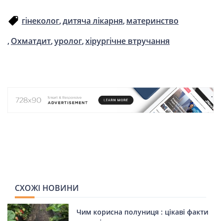
гінеколог
дитяча лікарня
материнство
Охматдит
уролог
хірургічне втручання
СХОЖІ НОВИНИ
Чим корисна полуниця : цікаві факти