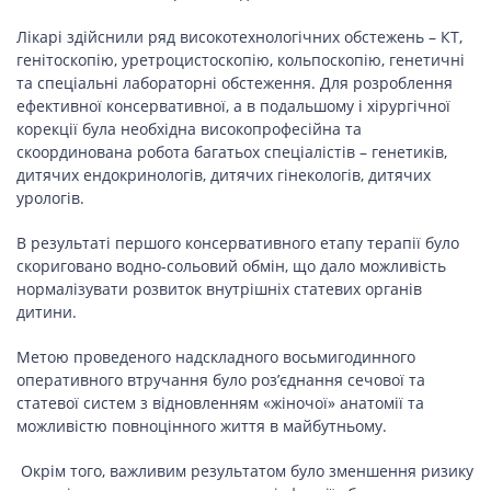
Лікарі здійснили ряд високотехнологічних обстежень – КТ,
генітоскопію, уретроцистоскопію, кольпоскопію, генетичні
та спеціальні лабораторні обстеження. Для розроблення
ефективної консервативної, а в подальшому і хірургічної
корекції була необхідна високопрофесійна та
скоординована робота багатьох спеціалістів – генетиків,
дитячих ендокринологів, дитячих гінекологів, дитячих
урологів.
В результаті першого консервативного етапу терапії було
скориговано водно-сольовий обмін, що дало можливість
нормалізувати розвиток внутрішніх статевих органів
дитини.
Метою проведеного надскладного восьмигодинного
оперативного втручання було роз’єднання сечової та
статевої систем з відновленням «жіночої» анатомії та
можливістю повноцінного життя в майбутньому.
Окрім того, важливим результатом було зменшення ризику