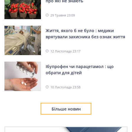
про які не знають
29 Травня 23:09
Життя, якого б не було : медики
врятували захисника без ознак життя
12 Листопада 23:17
Ібупрофен чи парацетамол : що
обрати для дітей
10 Листопада 23:58
Більше новин