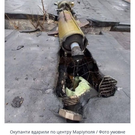
НОВИНИ СВІТУ
ВІЙСЬКОВІ НОВИНИ
НОВИНИ КУЛЬТУРИ
КАЛЕНДАР УГКЦ/РКЦ
Літургійні
читання
УГКЦ
Окупанти вдарили по центру Маріуполя / Фото умовне