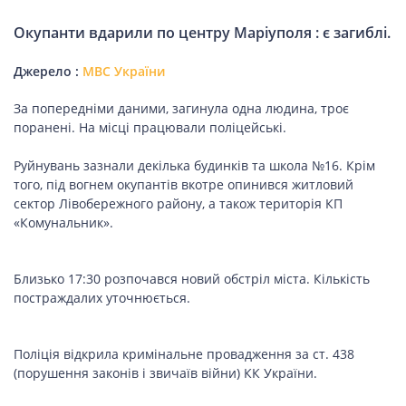
ПОДОРОЖІ
Окупанти вдарили по центру Маріуполя : є загиблі.
Подорожі
Україною
Джерело :
МВС України
За попередніми даними, загинула одна людина, троє
поранені. На місці працювали поліцейські.
ЗДОРОВ’Я
Руйнувань зазнали декілька будинків та школа №16. Крім
того, під вогнем окупантів вкотре опинився житловий
COVID-19
сектор Лівобережного району, а також територія КП
«Комунальник».
ГОТУЄМО РАЗОМ
Близько 17:30 розпочався новий обстріл міста. Кількість
постраждалих уточнюється.
BEAUTY
Поліція відкрила кримінальне провадження за ст. 438
(порушення законів і звичаїв війни) КК України.