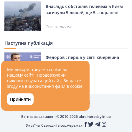
Внаслідок обстрілів телевежі в Києві
загинули 5 людей, ще 5 - поранені
01.03.2022
152
Наступна публікація
Федоров : перша у світі кібервійна
почалася
Ми використовуємо cookie на
нашому сайті. Продовжуючи
01.03.2022
152
використовувати цей сайт, Ви даєте
згоду на використання файлів cookie.
Прийняти
Головна
Про нас
Всі права захищені © 2010-2026
ukrainetoday.in.ua
Україна_Сьогодні в соцмережах: