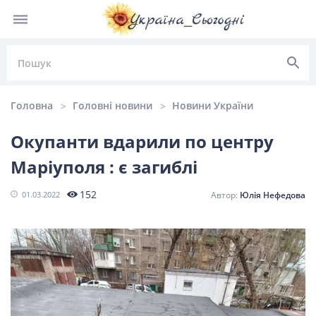
Головна
Головні новини
Новини України
Окупанти вдарили по центру
Маріуполя : є загиблі
НОВИНИ УКРАЇНИ
152
01.03.2022
Юлія Нефедова
Головні
Політика
Київ
Львів
новини
Одеса