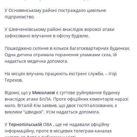
У Основянському районі постраждало цивільне
підприємство.
У Шевченківському районі внаслідок ворожої атаки
зафіксовано влучання в офісну будівлю.
Пошкоджено скління в кількох багатоквартирних будинках.
Одна дитина отримала поранення уламками скла, їй
надається медична допомога.
На місцях влучань працюють екстрені служби, – Ігор
Терехов.
Відомо, що у
Миколаєві
є суттєве руйнування будинку
внаслідок атаки БпЛА. Проте офіційних коментарів наразі
мало. Віталій Кім заявив, що двоє госпіталізованих, є
виклики “швидкої”. Усім надається допомога.
У
Тернопільській
ОВА , ще не надавали офіційну
інформаційну, проте в місцевих телеграм-каналах