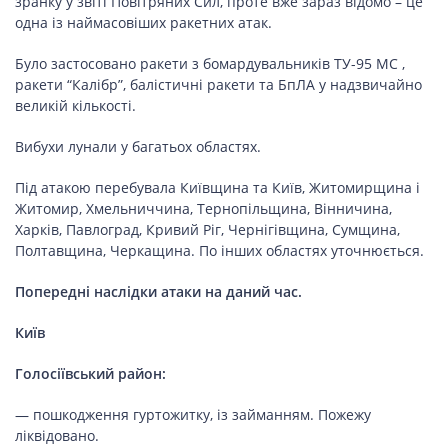
ПОДОРОЖІ
зранку у звіті Повітряних Сил, проте вже зараз відомо – це
одна із наймасовіших ракетних атак.
Подорожі
Було застосовано ракети з бомардувальників ТУ-95 МС ,
Україною
ракети “Калібр”, балістичні ракети та БпЛА у надзвичайно
великій кількості.
Вибухи лунали у багатьох областях.
ЗДОРОВ’Я
Під атакою перебувала Київщина та Київ, Житомирщина і
COVID-19
Житомир, Хмельниччина, Тернопільщина, Вінничина,
Харків, Павлоград, Кривий Ріг, Чернігівщина, Сумщина,
Полтавщина, Черкащина. По інших областях уточнюється.
Попередні наслідки атаки на даний час.
ГОТУЄМО РАЗОМ
Київ
Голосіївський район:
BEAUTY
— пошкодження гуртожитку, із займанням. Пожежу
ліквідовано.