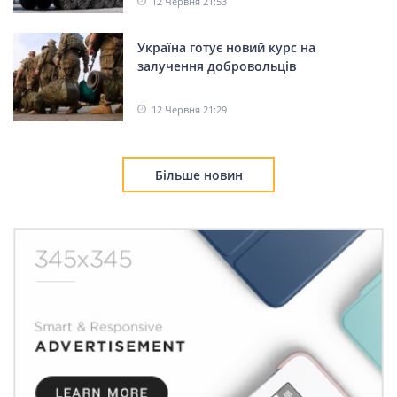
Фото ДСНС
ДСНС
Солом’янський район.