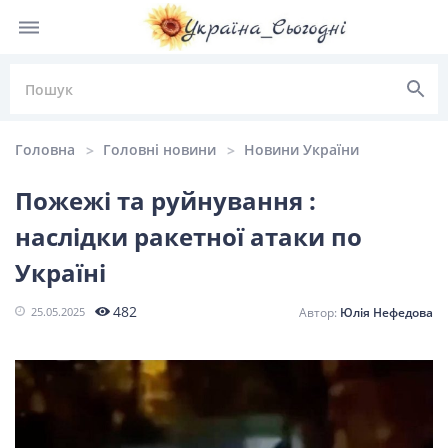
Головна
Головні новини
Новини України
Пожежі та руйнування :
наслідки ракетної атаки по
НОВИНИ УКРАЇНИ
Україні
Головні
Політика
Київ
Львів
482
25.05.2025
Юлія Нефедова
новини
Одеса