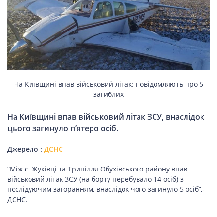
НОВИНИ СВІТУ
ВІЙСЬКОВІ НОВИНИ
На Київщині впав військовий літак: повідомляють про 5
НОВИНИ КУЛЬТУРИ
загиблих
На Київщині впав військовий літак ЗСУ, внаслідок
КАЛЕНДАР УГКЦ/РКЦ
цього загинуло п’ятеро осіб.
Джерело :
ДСНС
Літургійні
читання
“Між с. Жуківці та Трипілля Обухівського району впав
УГКЦ
військовий літак ЗСУ (на борту перебувало 14 осіб) з
послідуючим загоранням, внаслідок чого загинуло 5 осіб”,-
ДСНС.