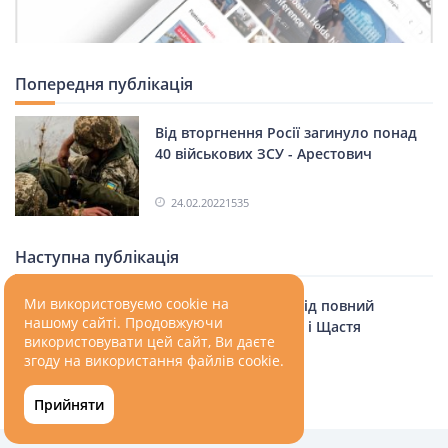
Попередня публікація
Від вторгнення Росії загинуло понад
40 військових ЗСУ - Арестович
24.02.2022
1535
Наступна публікація
Ми використовуємо cookie на
Україна повернула під повний
нашому сайті. Продовжуючи
контроль Маріуполь і Щастя
використовувати цей сайт, Ви даєте
згоду на використання файлів cookie.
24.02.2022
1535
Прийняти