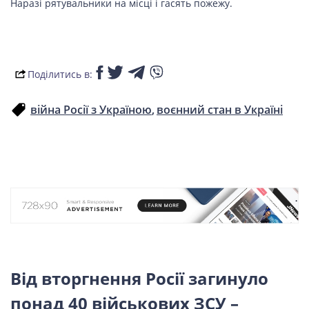
ПОДОРОЖІ
Наразі рятувальники на місці і гасять пожежу.
Подорожі
Україною
Поділитись в:
війна Росії з Україною
воєнний стан в Україні
ЗДОРОВ’Я
COVID-19
ГОТУЄМО РАЗОМ
BEAUTY
Від вторгнення Росії загинуло
понад 40 військових ЗСУ –