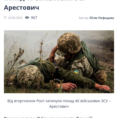
СПОРТ
Арестович
967
24.02.2022
Юлія Нефедова
LIFESTYLE
Від вторгнення Росії загинуло понад 40 військових ЗСУ –
Арестович