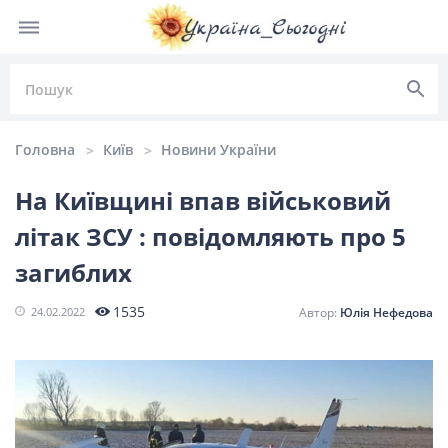
Головна
Київ
Новини України
На Київщині впав військовий
літак ЗСУ : повідомляють про 5
НОВИНИ УКРАЇНИ
загиблих
Головні
Політика
Київ
Львів
1535
24.02.2022
Юлія Нефедова
новини
Одеса