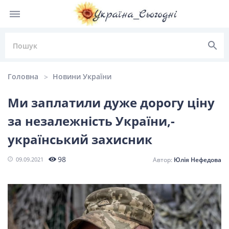
Головна
Новини України
Ми заплатили дуже дорогу ціну
за незалежність України,-
НОВИНИ УКРАЇНИ
український захисник
Головні
Політика
Київ
Львів
98
09.09.2021
Юлія Нефедова
новини
Одеса