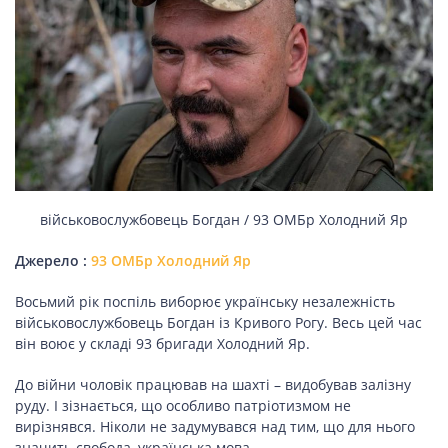
НОВИНИ СВІТУ
ВІЙСЬКОВІ НОВИНИ
НОВИНИ КУЛЬТУРИ
військовослужбовець Богдан / 93 ОМБр Холодний Яр
Джерело :
93 ОМБр Холодний Яр
КАЛЕНДАР УГКЦ/РКЦ
Восьмий рік поспіль виборює українську незалежність
Літургійні
військовослужбовець Богдан із Кривого Рогу. Весь цей час
читання
він воює у складі 93 бригади Холодний Яр.
УГКЦ
До війни чоловік працював на шахті – видобував залізну
руду. І зізнається, що особливо патріотизмом не
вирізнявся. Ніколи не задумувався над тим, що для нього
значить свобода, українська мова.