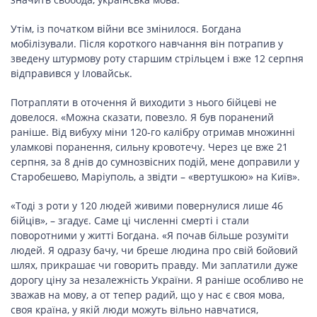
ПОДОРОЖІ
Утім, із початком війни все змінилося. Богдана
Подорожі
мобілізували. Після короткого навчання він потрапив у
Україною
зведену штурмову роту старшим стрільцем і вже 12 серпня
відправився у Іловайськ.
Потрапляти в оточення й виходити з нього бійцеві не
ЗДОРОВ’Я
довелося. «Можна сказати, повезло. Я був поранений
раніше. Від вибуху міни 120-го калібру отримав множинні
COVID-19
уламкові поранення, сильну кровотечу. Через це вже 21
серпня, за 8 днів до сумнозвісних подій, мене доправили у
Старобешево, Маріуполь, а звідти – «вертушкою» на Київ».
«Тоді з роти у 120 людей живими повернулися лише 46
ГОТУЄМО РАЗОМ
бійців», – згадує. Саме ці численні смерті і стали
поворотними у житті Богдана. «Я почав більше розуміти
людей. Я одразу бачу, чи бреше людина про свій бойовий
шлях, прикрашає чи говорить правду. Ми заплатили дуже
BEAUTY
дорогу ціну за незалежність України. Я раніше особливо не
зважав на мову, а от тепер радий, що у нас є своя мова,
своя країна, у якій люди можуть вільно навчатися,