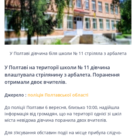
У Полтаві дівчина біля школи № 11 стріляла з арбалета
У Полтаві на території школи № 11 дівчина
влаштувала стрілянину з арбалета. Поранення
отримали двоє вчителів.
Джерело :
поліція Полтавської області
До поліції Полтави 6 вересня, близько 10:00, надійшла
інформація від громадян, що на території однієї зі шкіл
міста невідома дівчина поранила двох вчителів.
Для з’ясування обставин події на місце прибула слідчо-