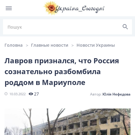
Головна
Главные новости
Новости Украины
Лавров признался, что Россия
сознательно разбомбила
НОВИНИ УКРАЇНИ
роддом в Мариуполе
Головні
Політика
Київ
Львів
27
10.03.2022
Юлія Нефедова
новини
Одеса