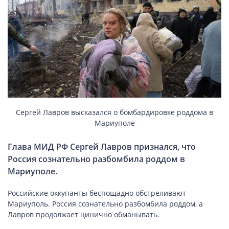
НОВИНИ СВІТУ
ВІЙСЬКОВІ НОВИНИ
НОВИНИ КУЛЬТУРИ
Сергей Лавров высказался о бомбардировке роддома в
Мариуполе
КАЛЕНДАР УГКЦ/РКЦ
Глава МИД РФ Сергей Лавров признался, что
Россия сознательно разбомбила роддом в
Літургійні
читання
Мариуполе.
УГКЦ
Российские оккупанты беспощадно обстреливают
Мариуполь. Россия сознательно разбомбила роддом, а
Лавров продолжает цинично обманывать.