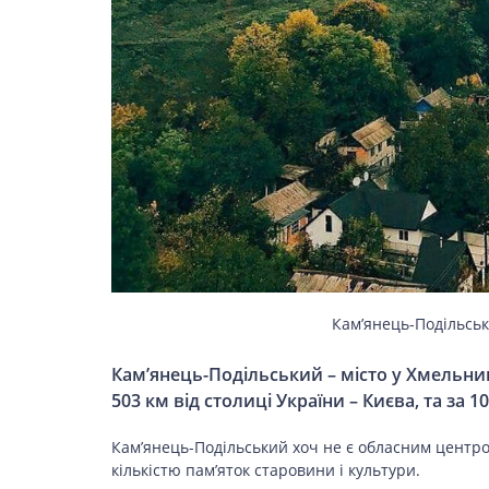
ЗДОРОВ’Я
COVID-19
ГОТУЄМО РАЗОМ
BEAUTY
Кам’янець-Подільськ
Кам’янець-Подільський – місто у Хмельниц
503 км від столиці України – Києва, та за 
СПОРТ
Кам’янець-Подільський хоч не є обласним центром
кількістю пам’яток старовини і культури.