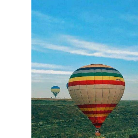
ВІЙСЬКОВІ НОВИНИ
НОВИНИ КУЛЬТУРИ
КАЛЕНДАР УГКЦ/РКЦ
Літургійні читання УГКЦ
ПОДОРОЖІ
Подорожі Україною