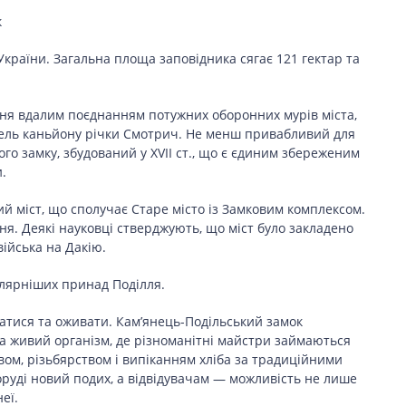
к
 України. Загальна площа заповідника сягає 121 гектар та
ня вдалим поєднанням потужних оборонних мурів міста,
х скель каньйону річки Смотрич. Не менш привабливий для
ого замку, збудований у XVII ст., що є єдиним збереженим
.
й міст, що сполучає Старе місто із Замковим комплексом.
я. Деякі науковці стверджують, що міст було закладено
війська на Дакію.
лярніших принад Поділля.
ватися та оживати. Кам’янець-Подільський замок
а живий організм, де різноманітні майстри займаються
ом, різьбярством і випіканням хліба за традиційними
оруді новий подих, а відвідувачам — можливість не лише
еї.