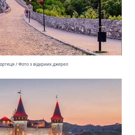
ортеця / Фото з відкриих джерел