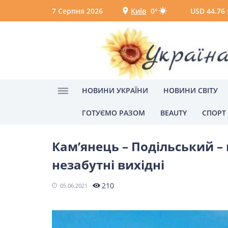
7 Серпня 2026
Київ
0°
USD 44.76
Київ
Вінниця
НОВИНИ УКРАЇНИ
НОВИНИ СВІТУ
ГОТУЄМО РАЗОМ
BEAUTY
СПОРТ
Головна
Подорожі
Подорожі Україною
НОВИНИ УКРАЇНИ
Кам’янець – Подільський – 
Головні новини
Політик
незабутні вихідні
Одеса
210
05.06.2021
НОВИНИ СВІТУ