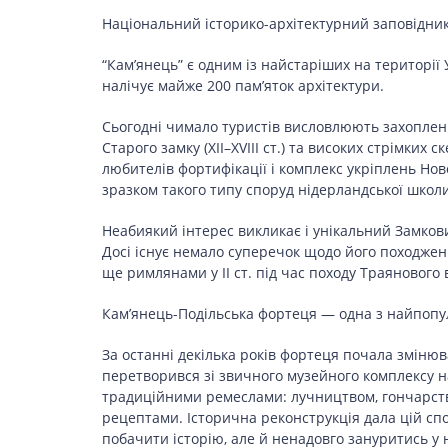
LIFESTYLE
Національний історико-архітектурний заповідни
“Кам’янець” є одним із найстаріших на території
налічує майже 200 пам’яток архітектури.
Сьогодні чимало туристів висловлюють захоплен
Старого замку (XII–XVIII ст.) та високих стрімки
любителів фортифікації і комплекс укріплень Нов
зразком такого типу споруд нідерландської школи
Неабиякий інтерес викликає і унікальний Замкови
Досі існує немало суперечок щодо його походженн
ще римлянами у II ст. під час походу Траянового 
Кам’янець-Подільська фортеця — одна з найпопу
За останні декілька років фортеця почала зміню
перетворився зі звичного музейного комплексу н
традиційними ремеслами: лучництвом, гончарств
рецептами. Історична реконструкція дала цій сп
побачити історію, але й ненадовго зануритись у н