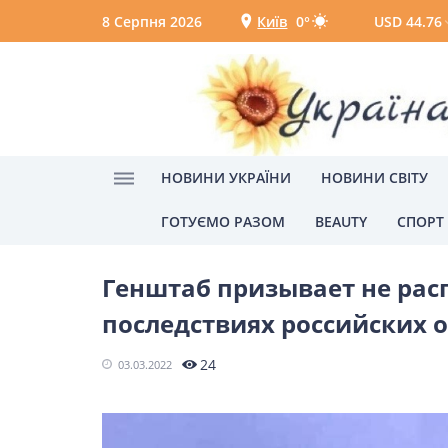
8 Серпня 2026
Київ
0°
USD 44.76
Київ
Вінниця
НОВИНИ УКРАЇНИ
НОВИНИ СВІТУ
ГОТУЄМО РАЗОМ
BEAUTY
СПОРТ
Головна
Главные новости
Новости Укра
НОВИНИ УКРАЇНИ
Генштаб призывает не ра
Головні новини
Політик
последствиях российских 
Одеса
времени
24
03.03.2022
НОВИНИ СВІТУ