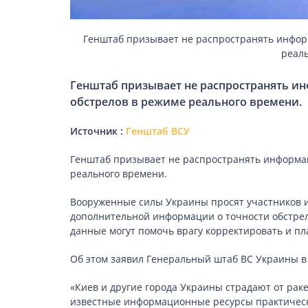
Генштаб призывает не распространять инфор
ЗДОРОВ’Я
реал
COVID-19
Генштаб призывает не распространять и
обстрелов в режиме реального времени.
Источник :
Генштаб ВСУ
ГОТУЄМО РАЗОМ
Генштаб призывает не распространять информац
реального времени.
BEAUTY
Вооруженные силы Украины просят участников и
дополнительной информации о точности обстрело
данные могут помочь врагу корректировать и п
СПОРТ
Об этом заявил Генеральный штаб ВС Украины в
«Киев и другие города Украины страдают от рак
известные информационные ресурсы практичес