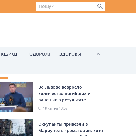
ГКЦ/РКЦ
ПОДОРОЖІ
ЗДОРОВ’Я
ХОЖІ НОВИНИ
Во Львове возросло
Львів
количество погибших и
раненых в результате
авиаудара – Козицкий
18 Квітня 13:36
Оккупанты привезли в
Мариуполь крематории: хотят