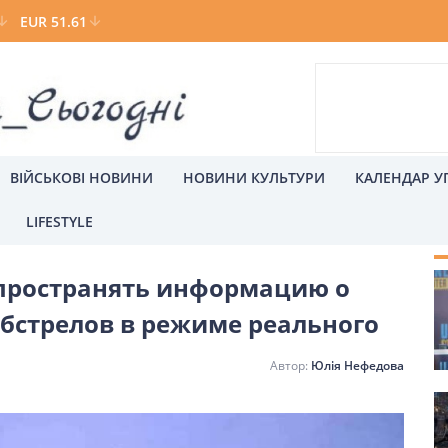
EUR 51.61
ВІЙСЬКОВІ НОВИНИ
НОВИНИ КУЛЬТУРИ
КАЛЕНДАР У
LIFESTYLE
ины
С
спространять информацию о
а
Київ
обстрелов в режиме реального
Юлія Нефедова