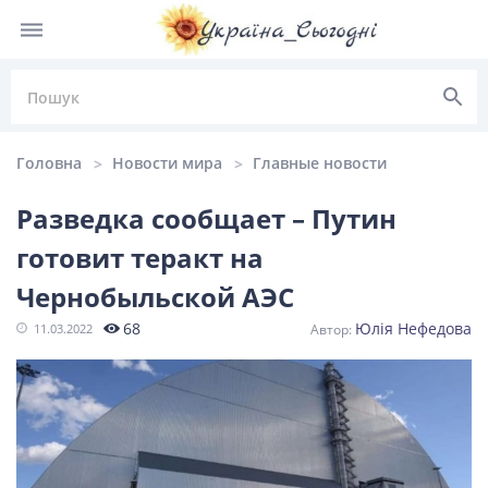
Головна
Новости мира
Главные новости
Разведка сообщает – Путин
готовит теракт на
НОВИНИ УКРАЇНИ
Чернобыльской АЭС
Головні
Політика
Київ
Львів
68
Юлія Нефедова
11.03.2022
новини
Одеса